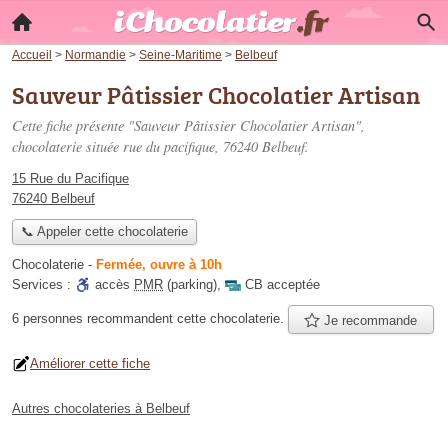
Accueil
>
Normandie
>
Seine-Maritime
>
Belbeuf
Sauveur Pâtissier Chocolatier Artisan
Cette fiche présente "Sauveur Pâtissier Chocolatier Artisan",
chocolaterie située
rue du pacifique
, 76240 Belbeuf.
15 Rue du Pacifique
76240 Belbeuf
📞 Appeler cette chocolaterie
Chocolaterie
-
Fermée, ouvre à 10h
Services :
accès
PMR
(parking)
,
CB acceptée
6 personnes
recommandent
cette chocolaterie.
Je recommande
Améliorer cette fiche
Autres chocolateries à Belbeuf