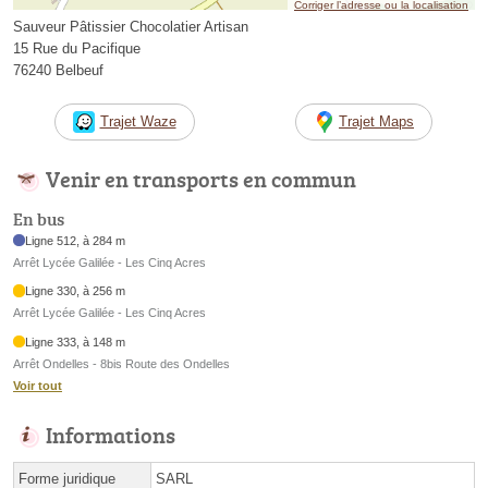
Corriger l’adresse ou la localisation
Sauveur Pâtissier Chocolatier Artisan
15 Rue du Pacifique
76240 Belbeuf
Trajet Waze
Trajet Maps
Venir en transports en commun
En bus
Ligne 512, à 284 m
Arrêt Lycée Galilée - Les Cinq Acres
Ligne 330, à 256 m
Arrêt Lycée Galilée - Les Cinq Acres
Ligne 333, à 148 m
Arrêt Ondelles - 8bis Route des Ondelles
Voir tout
Informations
Forme juridique
SARL