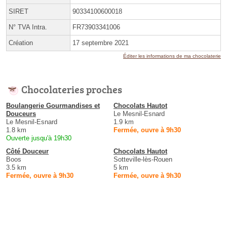
SIRET
90334100600018
N° TVA Intra.
FR73903341006
Création
17 septembre 2021
Éditer les informations de ma chocolaterie
Chocolateries proches
Boulangerie Gourmandises et
Chocolats Hautot
Douceurs
Le Mesnil-Esnard
Le Mesnil-Esnard
1.9 km
1.8 km
Fermée, ouvre à 9h30
Ouverte jusqu'à 19h30
Côté Douceur
Chocolats Hautot
Boos
Sotteville-lès-Rouen
3.5 km
5 km
Fermée, ouvre à 9h30
Fermée, ouvre à 9h30