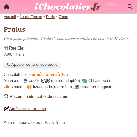
Accueil
>
Île-de-France
>
Paris
>
7ème
Pralus
Cette fiche présente "Pralus", chocolaterie située
rue cler
, 75007 Paris.
44 Rue Cler
75007 Paris
📞 Appeler cette chocolaterie
Chocolaterie
-
Fermée, ouvre à 10h
Services :
accès
PMR
(entrée adaptée)
,
CB acceptée
,
livraison
,
livraison le jour même
,
retrait en magasin
Recommander cette chocolaterie
Améliorer cette fiche
Autres chocolateries à Paris 7ème