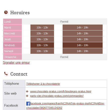
Horaires
Lundi
Fermé
Mardi
10h - 13h
14h - 19h
Mercredi
10h - 13h
14h - 19h
Jeudi
10h - 13h
14h - 19h
Vendredi
10h - 13h
14h - 19h
Samedi
10h - 13h
14h - 19h
Dimanche
Fermé
Signaler une erreur
Contact
Téléphone
Téléphoner à la chocolaterie
www.chocolats-pralus.com/fr/boutiques-pralus.html
Site web
paris-cler.chocolats-pralus.com/commander/
facebook.com/pages/fran%C3%A7ois-pralus-ma%C3%AEtre-
Facebook
chocolatier/382677345124282