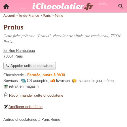
Accueil
>
Île-de-France
>
Paris
>
4ème
Pralus
Cette fiche présente "Pralus", chocolaterie située
rue rambuteau
, 75004
Paris.
35 Rue Rambuteau
75004 Paris
📞 Appeler cette chocolaterie
Chocolaterie
-
Fermée, ouvre à 9h30
Services :
CB acceptée
,
livraison
,
livraison le jour même
,
retrait en magasin
Recommander cette chocolaterie
Améliorer cette fiche
Autres chocolateries à Paris 4ème