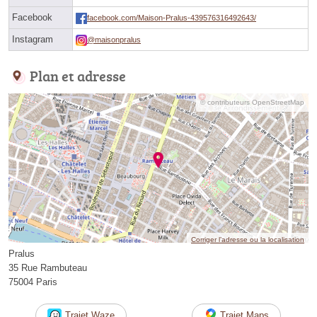
Facebook
facebook.com/Maison-Pralus-439576316492643/
Instagram
@maisonpralus
Plan et adresse
© contributeurs OpenStreetMap
Corriger l’adresse ou la localisation
Pralus
35 Rue Rambuteau
75004 Paris
Trajet Waze
Trajet Maps