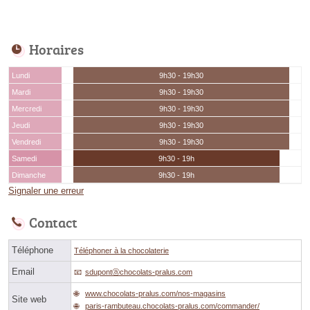
Horaires
Lundi
9h30 - 19h30
Mardi
9h30 - 19h30
Mercredi
9h30 - 19h30
Jeudi
9h30 - 19h30
Vendredi
9h30 - 19h30
Samedi
9h30 - 19h
Dimanche
9h30 - 19h
Signaler une erreur
Contact
Téléphone
Téléphoner à la chocolaterie
Email
sdupontⓐchocolats-pralus.com
www.chocolats-pralus.com/nos-magasins
Site web
paris-rambuteau.chocolats-pralus.com/commander/