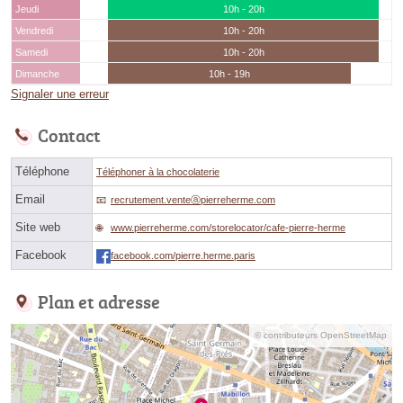
Jeudi
10h - 20h
Vendredi
10h - 20h
Samedi
10h - 20h
Dimanche
10h - 19h
Signaler une erreur
Contact
Téléphone
Téléphoner à la chocolaterie
Email
recrutement.venteⓐpierreherme.com
Site web
www.pierreherme.com/storelocator/cafe-pierre-herme
Facebook
facebook.com/pierre.herme.paris
Plan et adresse
© contributeurs OpenStreetMap