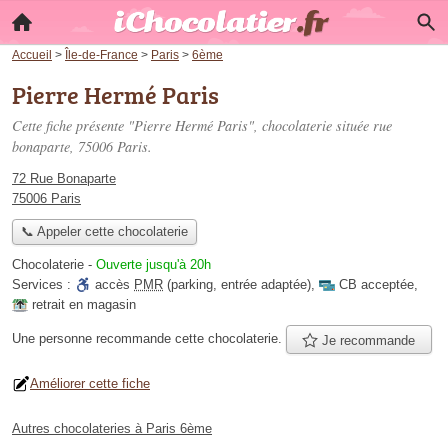
Accueil
>
Île-de-France
>
Paris
>
6ème
Pierre Hermé Paris
Cette fiche présente "Pierre Hermé Paris", chocolaterie située
rue
bonaparte
, 75006 Paris.
72 Rue Bonaparte
75006 Paris
📞 Appeler cette chocolaterie
Chocolaterie
-
Ouverte jusqu'à 20h
Services :
accès
PMR
(parking, entrée adaptée)
,
CB acceptée
,
retrait en magasin
Une personne
recommande
cette chocolaterie.
Je recommande
Améliorer cette fiche
Autres chocolateries à Paris 6ème