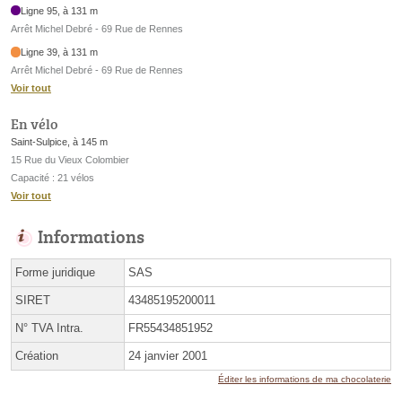
Ligne 95, à 131 m
Arrêt Michel Debré - 69 Rue de Rennes
Ligne 39, à 131 m
Arrêt Michel Debré - 69 Rue de Rennes
Voir tout
En vélo
Saint-Sulpice, à 145 m
15 Rue du Vieux Colombier
Capacité : 21 vélos
Voir tout
Informations
Forme juridique
SAS
SIRET
43485195200011
N° TVA Intra.
FR55434851952
Création
24 janvier 2001
Éditer les informations de ma chocolaterie