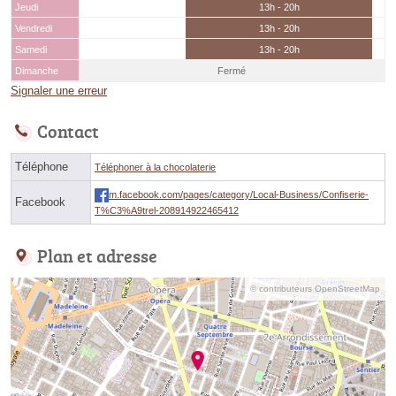
Jeudi
13h - 20h
Vendredi
13h - 20h
Samedi
13h - 20h
Dimanche
Fermé
Signaler une erreur
Contact
Téléphone
Téléphoner à la chocolaterie
m.facebook.com/pages/category/Local-Business/Confiserie-
Facebook
T%C3%A9trel-208914922465412
Plan et adresse
© contributeurs OpenStreetMap