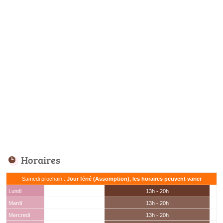
Horaires
Samedi prochain :
Jour férié (Assomption), les horaires peuvent varier
Lundi
13h - 20h
Mardi
13h - 20h
Mercredi
13h - 20h