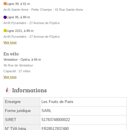
Ligne 39, à 91 m
Arrêt Sainte-Anne - Petits Champs - 42 Rue Sainte-Anne
Ligne 95, à 89 m
Arrêt Pyramides - 27 Avenue de l'Opéra
Ligne 2221, à 89 m
Arrêt Pyramides - 27 Avenue de l'Opéra
Voir tout
En vélo
Ventadour - Opéra, à 66 m
4b Rue de Ventadour
Capacité : 27 vélos
Voir tout
Informations
Enseigne
Les Fruits de Paris
Forme juridique
SARL
SIRET
51783748000022
N° TVA Intra.
FR28517837480