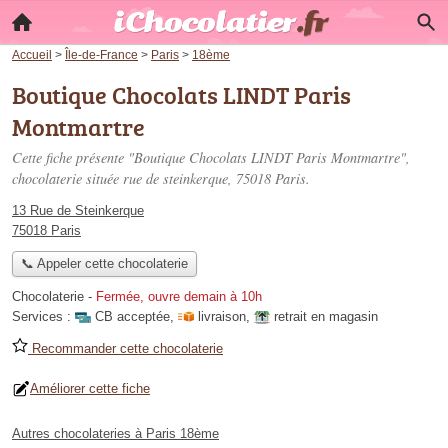
Accueil
>
Île-de-France
>
Paris
>
18ème
Boutique Chocolats LINDT Paris
Montmartre
Cette fiche présente "Boutique Chocolats LINDT Paris Montmartre",
chocolaterie située
rue de steinkerque
, 75018 Paris.
13 Rue de Steinkerque
75018 Paris
📞 Appeler cette chocolaterie
Chocolaterie
-
Fermée, ouvre demain à 10h
Services :
CB acceptée
,
livraison
,
retrait en magasin
Recommander cette chocolaterie
Améliorer cette fiche
Autres chocolateries à Paris 18ème