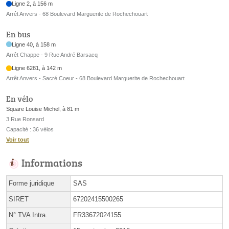
Ligne 2, à 156 m
Arrêt Anvers - 68 Boulevard Marguerite de Rochechouart
En bus
Ligne 40, à 158 m
Arrêt Chappe - 9 Rue André Barsacq
Ligne 6281, à 142 m
Arrêt Anvers - Sacré Coeur - 68 Boulevard Marguerite de Rochechouart
En vélo
Square Louise Michel, à 81 m
3 Rue Ronsard
Capacité : 36 vélos
Voir tout
Informations
Forme juridique
SAS
SIRET
67202415500265
N° TVA Intra.
FR33672024155