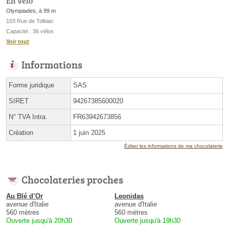
En vélo
Olympiades, à 99 m
103 Rue de Tolbiac
Capacité : 36 vélos
Voir tout
Informations
Forme juridique
SAS
SIRET
94267385600020
N° TVA Intra.
FR63942673856
Création
1 juin 2025
Éditer les informations de ma chocolaterie
Chocolateries proches
Au Blé d’Or
Leonidas
avenue d'Italie
avenue d'Italie
560 mètres
560 mètres
Ouverte jusqu'à 20h30
Ouverte jusqu'à 19h30