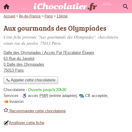
Accueil
>
Île-de-France
>
Paris
>
13ème
Aux gourmands des Olympiades
Cette fiche présente "Aux gourmands des Olympiades", chocolaterie
située
rue du javelot
, 75013 Paris.
Dalle des Olympiades / Accès Par l'Escalator Étages
63 Rue du Javelot
0 Dalle des Olympiades
75013 Paris
📞 Appeler cette chocolaterie
Chocolaterie
-
Ouverte jusqu'à 20h30
Services :
accès
PMR
(entrée adaptée)
,
CB acceptée
,
livraison
Recommander cette chocolaterie
Améliorer cette fiche