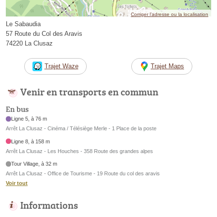
Corriger l’adresse ou la localisation
Le Sabaudia
57 Route du Col des Aravis
74220 La Clusaz
Trajet Waze
Trajet Maps
Venir en transports en commun
En bus
Ligne 5, à 76 m
Arrêt La Clusaz - Cinéma / Télésiège Merle - 1 Place de la poste
Ligne 8, à 158 m
Arrêt La Clusaz - Les Houches - 358 Route des grandes alpes
Tour Village, à 32 m
Arrêt La Clusaz - Office de Tourisme - 19 Route du col des aravis
Voir tout
Informations