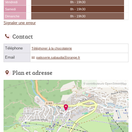
Vendredi
8h - 19h30
Samedi
8h - 19h30
Dimanche
8h - 19h30
Signaler une erreur
Contact
Téléphone
Téléphoner à la chocolaterie
Email
patisserie.sabaudiaⓐorange.fr
Plan et adresse
© contributeurs OpenStreetMap