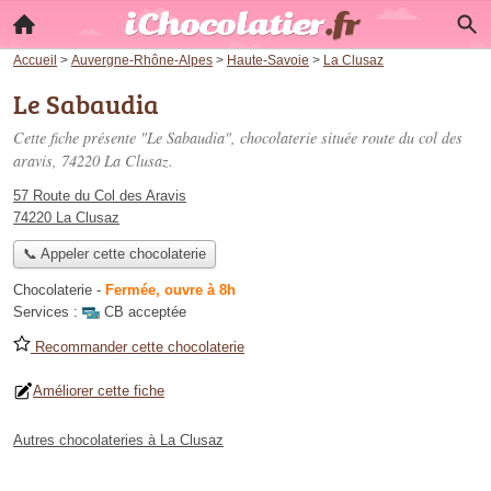
Accueil
>
Auvergne-Rhône-Alpes
>
Haute-Savoie
>
La Clusaz
Le Sabaudia
Cette fiche présente "Le Sabaudia", chocolaterie située
route du col des
aravis
, 74220 La Clusaz.
57 Route du Col des Aravis
74220 La Clusaz
📞 Appeler cette chocolaterie
Chocolaterie
-
Fermée, ouvre à 8h
Services :
CB acceptée
Recommander cette chocolaterie
Améliorer cette fiche
Autres chocolateries à La Clusaz