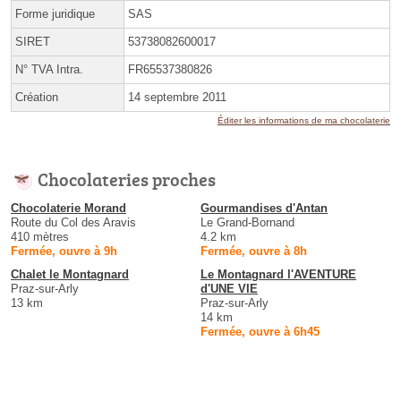
Forme juridique
SAS
SIRET
53738082600017
N° TVA Intra.
FR65537380826
Création
14 septembre 2011
Éditer les informations de ma chocolaterie
Chocolateries proches
Chocolaterie Morand
Gourmandises d'Antan
Route du Col des Aravis
Le Grand-Bornand
410 mètres
4.2 km
Fermée, ouvre à 9h
Fermée, ouvre à 8h
Chalet le Montagnard
Le Montagnard l'AVENTURE
Praz-sur-Arly
d'UNE VIE
13 km
Praz-sur-Arly
14 km
Fermée, ouvre à 6h45