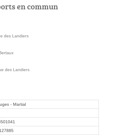
ports en commun
ue des Landiers
Bertaux
ue des Landiers
uges - Martial
8501041
127885