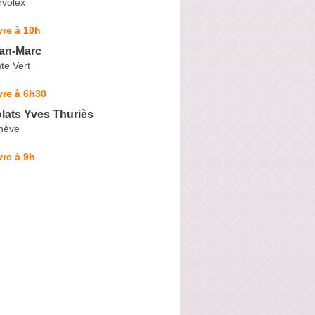
rvolex
re à 10h
an-Marc
e Vert
vre à 6h30
lats Yves Thuriès
nève
re à 9h