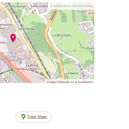
© contributeurs OpenStreetMap
Corriger l’adresse ou la localisation
Trajet Maps