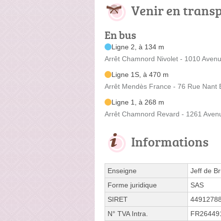
Venir en trans
En bus
Ligne 2, à 134 m
Arrêt Chamnord Nivolet - 1010 Aven
Ligne 1S, à 470 m
Arrêt Mendès France - 76 Rue Nant 
Ligne 1, à 268 m
Arrêt Chamnord Revard - 1261 Aven
Informations
Enseigne
Jeff de Br
Forme juridique
SAS
SIRET
4491278
N° TVA Intra.
FR26449