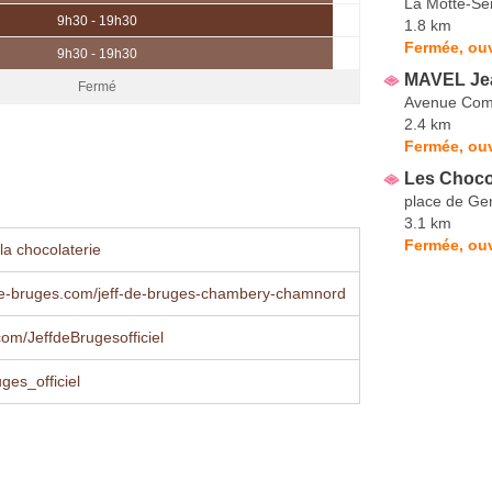
La Motte-Se
9h30 - 19h30
1.8 km
Fermée, ouv
9h30 - 19h30
MAVEL Je
Fermé
Avenue Comt
2.4 km
Fermée, ou
Les Choco
place de Ge
3.1 km
Fermée, ouv
la chocolaterie
de-bruges.com/jeff-de-bruges-chambery-chamnord
om/JeffdeBrugesofficiel
ges_officiel