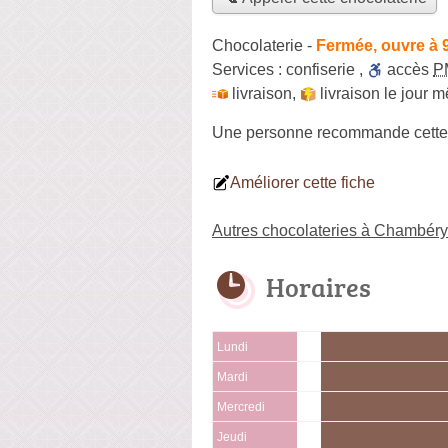
Chocolaterie
-
Fermée, ouvre à 
Services :
confiserie
,
accès
P
livraison
,
livraison le jour 
Une personne
recommande
cette
Améliorer cette fiche
Autres chocolateries à Chambéry
Horaires
Lundi
Mardi
Mercredi
Jeudi