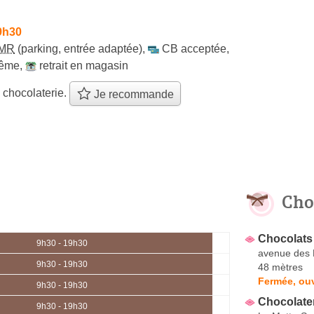
9h30
MR
(parking, entrée adaptée)
,
CB acceptée
,
même
,
retrait en magasin
 chocolaterie.
Je recommande
Cho
Chocolats
9h30 - 19h30
avenue des 
9h30 - 19h30
48 mètres
Fermée, ou
9h30 - 19h30
Chocolater
9h30 - 19h30