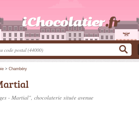
ie
>
Chambéry
Martial
uges - Martial", chocolaterie située
avenue