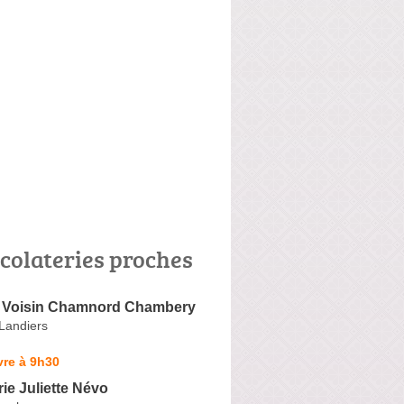
colateries proches
 Voisin Chamnord Chambery
Landiers
vre à 9h30
ie Juliette Névo