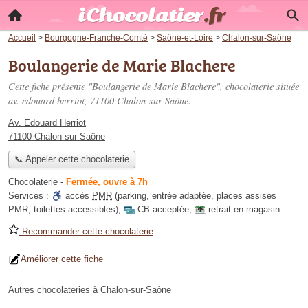
Accueil
>
Bourgogne-Franche-Comté
>
Saône-et-Loire
>
Chalon-sur-Saône
Boulangerie de Marie Blachere
Cette fiche présente "Boulangerie de Marie Blachere", chocolaterie située
av. edouard herriot
, 71100 Chalon-sur-Saône.
Av. Edouard Herriot
71100 Chalon-sur-Saône
📞 Appeler cette chocolaterie
Chocolaterie
-
Fermée, ouvre à 7h
Services :
accès
PMR
(parking, entrée adaptée, places assises
PMR, toilettes accessibles)
,
CB acceptée
,
retrait en magasin
Recommander cette chocolaterie
Améliorer cette fiche
Autres chocolateries à Chalon-sur-Saône