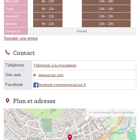
Mercredi
9h - 12h
14h - 19h
Jeudi
9h - 12h
14h - 19h
Vendredi
9h - 12h
14h - 19h
Samedi
9h - 12h
14h - 19h
Dimanche
Fermé
Signaler une erreur
Contact
Téléphone
Téléphoner à la chocolaterie
Site web
www.azouz.com
Facebook
facebook.com/mickael.azouz.9
Plan et adresse
© contributeurs OpenStreetMap