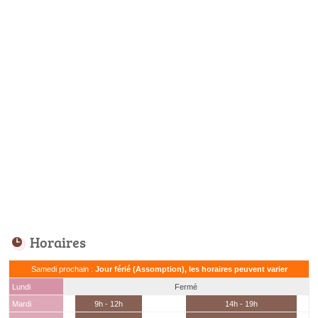
Horaires
Samedi prochain :
Jour férié (Assomption), les horaires peuvent varier
Lundi
Fermé
Mardi
9h - 12h
14h - 19h