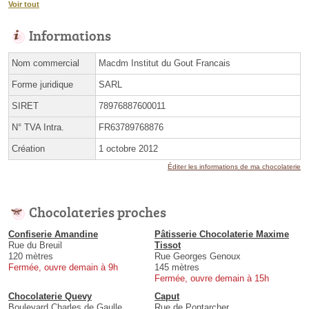
Voir tout
Informations
Nom commercial
Macdm Institut du Gout Francais
Forme juridique
SARL
SIRET
78976887600011
N° TVA Intra.
FR63789768876
Création
1 octobre 2012
Éditer les informations de ma chocolaterie
Chocolateries proches
Confiserie Amandine
Pâtisserie Chocolaterie Maxime
Rue du Breuil
Tissot
120 mètres
Rue Georges Genoux
Fermée, ouvre demain à 9h
145 mètres
Fermée, ouvre demain à 15h
Chocolaterie Quevy
Caput
Boulevard Charles de Gaulle
Rue de Pontarcher