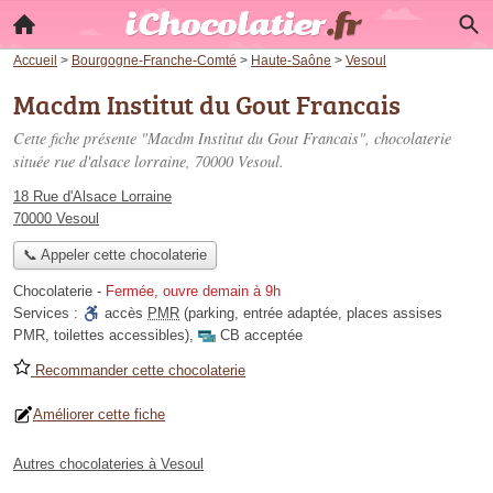
Accueil
>
Bourgogne-Franche-Comté
>
Haute-Saône
>
Vesoul
Macdm Institut du Gout Francais
Cette fiche présente "Macdm Institut du Gout Francais", chocolaterie
située
rue d'alsace lorraine
, 70000 Vesoul.
18 Rue d'Alsace Lorraine
70000 Vesoul
📞 Appeler cette chocolaterie
Chocolaterie
-
Fermée, ouvre demain à 9h
Services :
accès
PMR
(parking, entrée adaptée, places assises
PMR, toilettes accessibles)
,
CB acceptée
Recommander cette chocolaterie
Améliorer cette fiche
Autres chocolateries à Vesoul