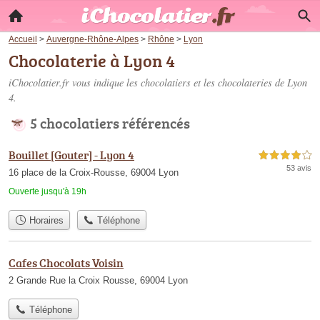
Accueil
>
Auvergne-Rhône-Alpes
>
Rhône
>
Lyon
Chocolaterie à Lyon 4
iChocolatier.fr vous indique les chocolatiers et les
chocolateries de Lyon
4
.
5 chocolatiers référencés
Bouillet [Gouter] - Lyon 4
4,0 étoiles sur 5
53 avis
16 place de la Croix-Rousse, 69004 Lyon
Ouverte jusqu'à 19h
Horaires
Téléphone
Cafes Chocolats Voisin
2 Grande Rue la Croix Rousse, 69004 Lyon
Téléphone