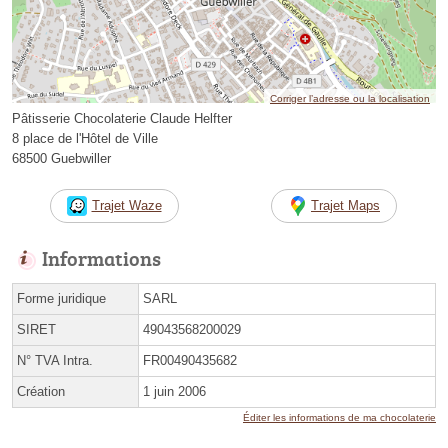
Corriger l’adresse ou la localisation
Pâtisserie Chocolaterie Claude Helfter
8 place de l'Hôtel de Ville
68500 Guebwiller
Trajet Waze
Trajet Maps
Informations
Forme juridique
SARL
SIRET
49043568200029
N° TVA Intra.
FR00490435682
Création
1 juin 2006
Éditer les informations de ma chocolaterie