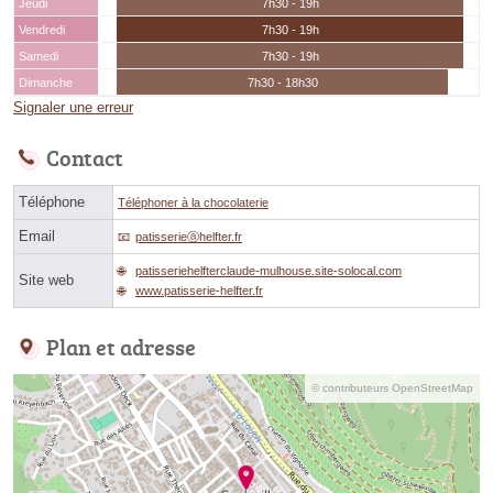
Jeudi
7h30 - 19h
Vendredi
7h30 - 19h
Samedi
7h30 - 19h
Dimanche
7h30 - 18h30
Signaler une erreur
Contact
Téléphone
Téléphoner à la chocolaterie
Email
patisserieⓐhelfter.fr
patisseriehelfterclaude-mulhouse.site-solocal.com
Site web
www.patisserie-helfter.fr
Plan et adresse
© contributeurs OpenStreetMap