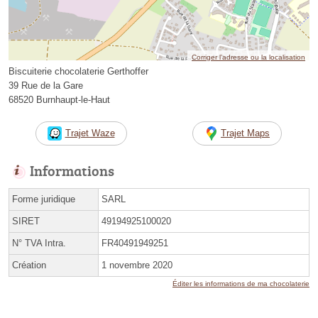
Corriger l’adresse ou la localisation
Biscuiterie chocolaterie Gerthoffer
39 Rue de la Gare
68520 Burnhaupt-le-Haut
Trajet Waze
Trajet Maps
Informations
Forme juridique
SARL
SIRET
49194925100020
N° TVA Intra.
FR40491949251
Création
1 novembre 2020
Éditer les informations de ma chocolaterie