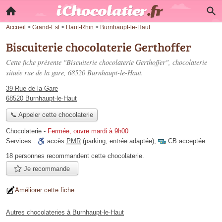
Accueil
>
Grand-Est
>
Haut-Rhin
>
Burnhaupt-le-Haut
Biscuiterie chocolaterie Gerthoffer
Cette fiche présente "Biscuiterie chocolaterie Gerthoffer", chocolaterie
située
rue de la gare
, 68520 Burnhaupt-le-Haut.
39 Rue de la Gare
68520 Burnhaupt-le-Haut
📞 Appeler cette chocolaterie
Chocolaterie
-
Fermée, ouvre mardi à 9h00
Services :
accès
PMR
(parking, entrée adaptée)
,
CB acceptée
18 personnes
recommandent
cette chocolaterie.
Je recommande
Améliorer cette fiche
Autres chocolateries à Burnhaupt-le-Haut