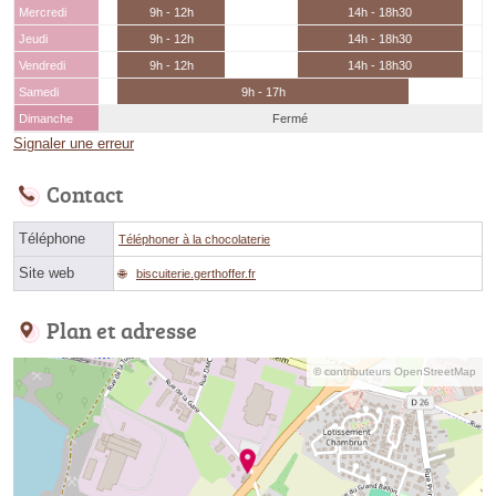
Mercredi
9h - 12h
14h - 18h30
Jeudi
9h - 12h
14h - 18h30
Vendredi
9h - 12h
14h - 18h30
Samedi
9h - 17h
Dimanche
Fermé
Signaler une erreur
Contact
Téléphone
Téléphoner à la chocolaterie
Site web
biscuiterie.gerthoffer.fr
Plan et adresse
© contributeurs OpenStreetMap