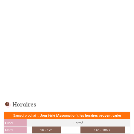
Horaires
Samedi prochain :
Jour férié (Assomption), les horaires peuvent varier
Lundi
Fermé
Mardi
9h - 12h
14h - 18h30