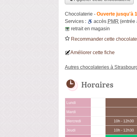
Chocolaterie
-
Ouverte jusqu'à 
Services :
accès
PMR
(entrée
retrait en magasin
Recommander cette chocolate
Améliorer cette fiche
Autres chocolateries à Strasbour
Horaires
Lundi
Mardi
Mercredi
10h - 12h30
Jeudi
10h - 12h30