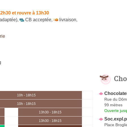
12h30 et rouvre à 13h30
 adaptée)
,
CB acceptée
,
livraison
,
rie
g
Cho
Chocolate
10h - 18h15
Rue du Dôm
10h - 18h15
99 mètres
Ouverte jus
13h30 - 18h15
Soc.expl.p
13h30 - 18h15
Place Brogli