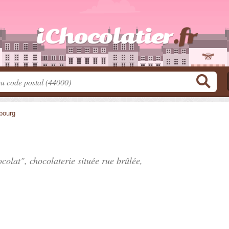
bourg
ocolat", chocolaterie située
rue brûlée
,