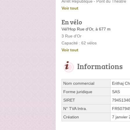
Arrêt République - Pont du Théâtre
Voir tout
En vélo
Vél'Hop Rue d'Or, à 677 m
3 Rue d'Or
Capacité : 62 vélos
Voir tout
Informations
Nom commercial
Erithaj C
Forme juridique
SAS
SIRET
7945134
N° TVA Intra.
FR50794
Création
7 janvier