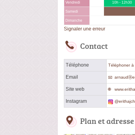
Vendredi
10h - 12h30
Samedi
Dimanche
Signaler une erreur
Contact
Téléphone
Téléphoner à 
Email
arnaudⓐer
Site web
www.eritha
Instagram
@erithajch
Plan et adresse