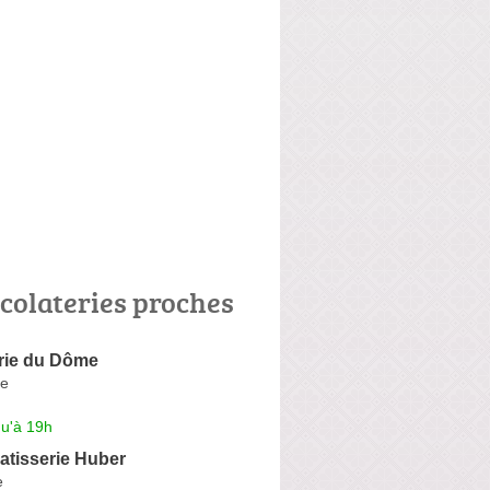
colateries proches
rie du Dôme
e
qu'à 19h
atisserie Huber
e