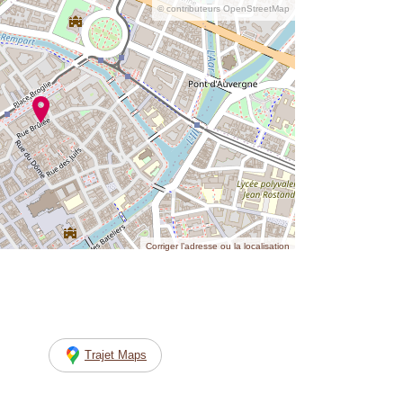
© contributeurs OpenStreetMap
Corriger l’adresse ou la localisation
Trajet Maps