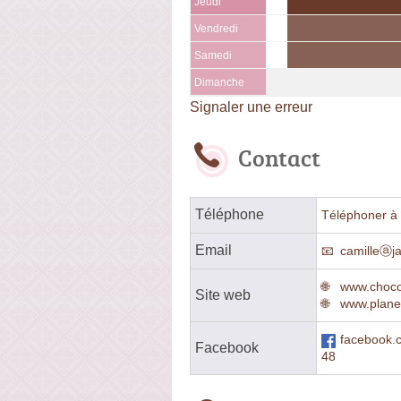
Jeudi
Vendredi
Samedi
Dimanche
Signaler une erreur
Contact
Téléphone
Téléphoner à 
Email
camilleⓐj
www.choco
Site web
www.plane
facebook.
Facebook
48