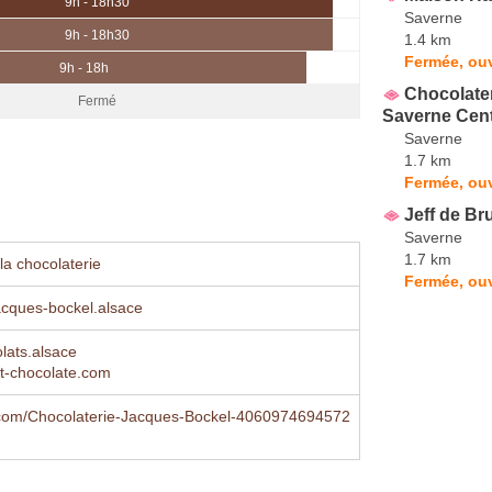
9h - 18h30
Saverne
9h - 18h30
1.4 km
Fermée, ouv
9h - 18h
Chocolater
Fermé
Saverne Cent
Saverne
1.7 km
Fermée, ouv
Jeff de Br
Saverne
1.7 km
la chocolaterie
Fermée, ou
acques-bockel.alsace
lats.alsace
t-chocolate.com
com/Chocolaterie-Jacques-Bockel-4060974694572