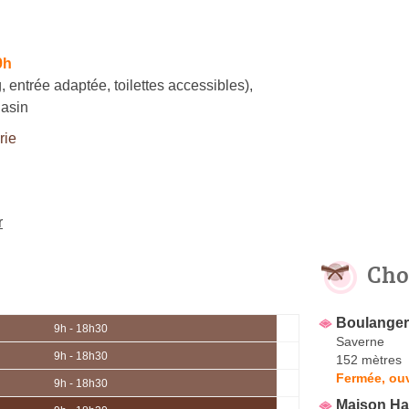
9h
, entrée adaptée, toilettes accessibles)
,
gasin
rie
r
Cho
Boulangeri
9h - 18h30
Saverne
9h - 18h30
152 mètres
Fermée, ouv
9h - 18h30
Maison Ha