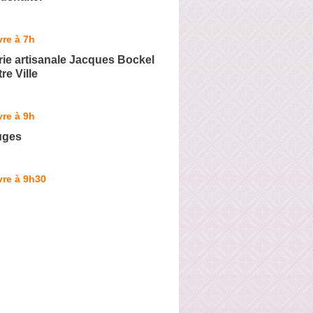
re à 7h
ie artisanale Jacques Bockel
re Ville
re à 9h
uges
vre à 9h30