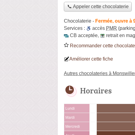
📞 Appeler cette chocolaterie
Chocolaterie
-
Fermée, ouvre à 
Services :
accès
PMR
(parking
CB acceptée
,
retrait en ma
Recommander cette chocolate
Améliorer cette fiche
Autres chocolateries à Monswille
Horaires
Lundi
Mardi
Mercredi