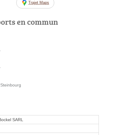
Trajet Maps
ports en commun
r
r
 Steinbourg
Bockel SARL