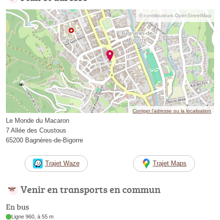
© contributeurs OpenStreetMap
Corriger l’adresse ou la localisation
Le Monde du Macaron
7 Allée des Coustous
65200 Bagnères-de-Bigorre
Trajet Waze
Trajet Maps
Venir en transports en commun
En bus
Ligne 960, à 55 m