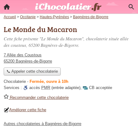
Accueil
>
Occitanie
>
Hautes-Pyrénées
>
Bagnères-de-Bigorre
Le Monde du Macaron
Cette fiche présente "Le Monde du Macaron", chocolaterie située
allée
des coustous
, 65200 Bagnères-de-Bigorre.
7 Allée des Coustous
65200 Bagnères-de-Bigorre
📞 Appeler cette chocolaterie
Chocolaterie
-
Fermée, ouvre à 10h
Services :
accès
PMR
(entrée adaptée)
,
CB acceptée
Recommander cette chocolaterie
Améliorer cette fiche
Autres chocolateries à Bagnères-de-Bigorre