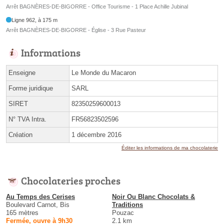
Arrêt BAGNÈRES-DE-BIGORRE - Office Tourisme - 1 Place Achille Jubinal
Ligne 962, à 175 m
Arrêt BAGNÈRES-DE-BIGORRE - Église - 3 Rue Pasteur
Informations
Enseigne
Le Monde du Macaron
Forme juridique
SARL
SIRET
82350259600013
N° TVA Intra.
FR56823502596
Création
1 décembre 2016
Éditer les informations de ma chocolaterie
Chocolateries proches
Au Temps des Cerises
Noir Ou Blanc Chocolats &
Boulevard Carnot, Bis
Traditions
165 mètres
Pouzac
Fermée, ouvre à 9h30
2.1 km