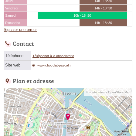
Jeudi
14h - 18h30
Vendredi
14h - 18h30
Samedi
10h - 18h30
Dimanche
14h - 18h30
Signaler une erreur
Contact
Téléphone
Téléphoner à la chocolaterie
Site web
www.chocolat-pascal.fr
Plan et adresse
© contributeurs OpenStreetMap