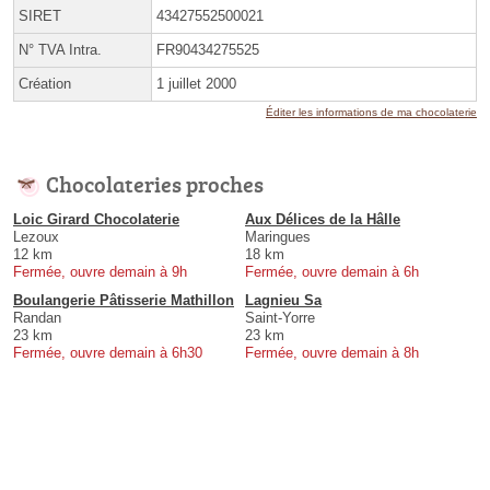
SIRET
43427552500021
N° TVA Intra.
FR90434275525
Création
1 juillet 2000
Éditer les informations de ma chocolaterie
Chocolateries proches
Loic Girard Chocolaterie
Aux Délices de la Hâlle
Lezoux
Maringues
12 km
18 km
Fermée, ouvre demain à 9h
Fermée, ouvre demain à 6h
Boulangerie Pâtisserie Mathillon
Lagnieu Sa
Randan
Saint-Yorre
23 km
23 km
Fermée, ouvre demain à 6h30
Fermée, ouvre demain à 8h