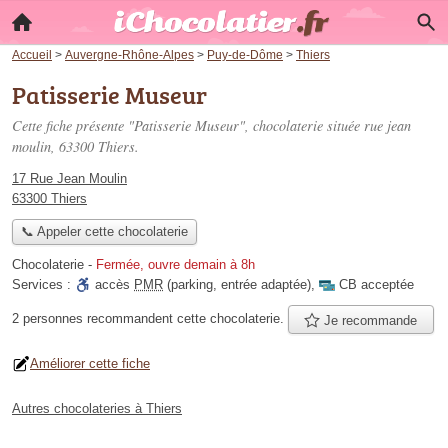
Accueil
>
Auvergne-Rhône-Alpes
>
Puy-de-Dôme
>
Thiers
Patisserie Museur
Cette fiche présente "Patisserie Museur", chocolaterie située
rue jean
moulin
, 63300 Thiers.
17 Rue Jean Moulin
63300 Thiers
📞 Appeler cette chocolaterie
Chocolaterie
-
Fermée, ouvre demain à 8h
Services :
accès
PMR
(parking, entrée adaptée)
,
CB acceptée
2 personnes
recommandent
cette chocolaterie.
Je recommande
Améliorer cette fiche
Autres chocolateries à Thiers