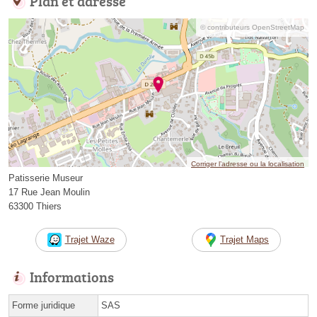
Plan et adresse
© contributeurs OpenStreetMap
Corriger l’adresse ou la localisation
Patisserie Museur
17 Rue Jean Moulin
63300 Thiers
Trajet Waze
Trajet Maps
Informations
Forme juridique
SAS