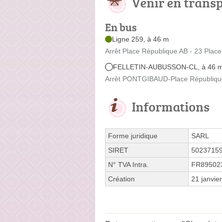
Venir en trans
En bus
Ligne 259, à 46 m
Arrêt Place République AB - 23 Place
FELLETIN-AUBUSSON-CL, à 46 
Arrêt PONTGIBAUD-Place République 
Informations
Forme juridique
SARL
SIRET
5023715
N° TVA Intra.
FR89502
Création
21 janvie