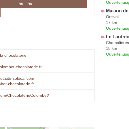
Ouverte jus
9h - 19h
Maison de 
Orcival
17 km
Ouverte jus
Le Lautr
Chamalières
18 km
Ouverte jus
la chocolaterie
lombet-chocolaterie.fr
et.site-solocal.com
et-chocolaterie.fr
com/ChocolaterieColombet/