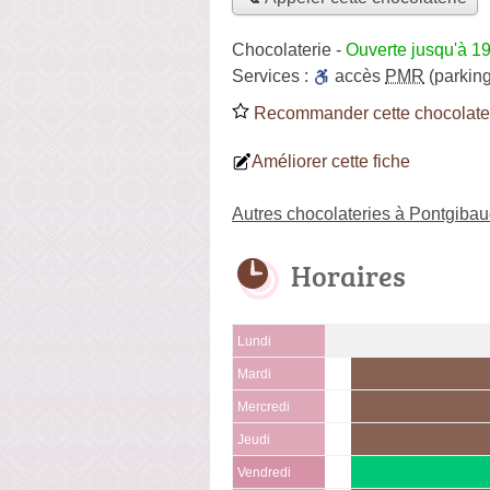
Chocolaterie
-
Ouverte jusqu'à 1
Services :
accès
PMR
(parking
Recommander cette chocolate
Améliorer cette fiche
Autres chocolateries à Pontgiba
Horaires
Lundi
Mardi
Mercredi
Jeudi
Vendredi