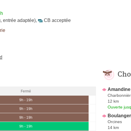
9h
, entrée adaptée)
,
CB acceptée
rie
ud
Cho
Amandine 
Fermé
Charbonnièr
9h - 19h
12 km
Ouverte jus
9h - 19h
Boulangeri
9h - 19h
Orcines
9h - 19h
14 km