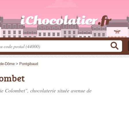
-de-Dôme
>
Pontgibaud
lombet
rie Colombet", chocolaterie située
avenue de