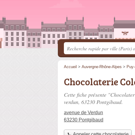
Accueil
>
Auvergne-Rhône-Alpes
>
Puy
Chocolaterie Co
Cette fiche présente "Chocolate
verdun
, 63230 Pontgibaud.
avenue de Verdun
63230 Pontgibaud
📞 Appeler cette chocolaterie