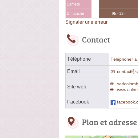
Samedi
Dimanche
9h - 12h
Signaler une erreur
Contact
Téléphone
Téléphoner à 
Email
contactⓐco
sarlcolomb
Site web
www.colomb
Facebook
facebook.
Plan et adresse