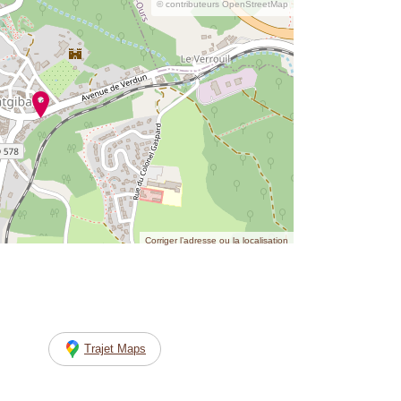
© contributeurs OpenStreetMap
Corriger l’adresse ou la localisation
Trajet Maps