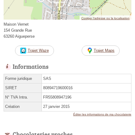
Corriger l’adresse ou la localisation
Maison Vernet
154 Grande Rue
63260 Aigueperse
Trajet Waze
Trajet Maps
Informations
Forme juridique
SAS
SIRET
80894719600016
N° TVA Intra.
FR55808947196
Création
27 janvier 2015
Éditer les informations de ma chocolaterie
Chocolateries proches