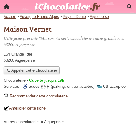
Accueil
>
Auvergne-Rhône-Alpes
>
Puy-de-Dôme
>
Aigueperse
Maison Vernet
Cette fiche présente "Maison Vernet", chocolaterie située
grande rue
,
63260 Aigueperse.
154 Grande Rue
63260 Aigueperse
📞 Appeler cette chocolaterie
Chocolaterie
-
Ouverte jusqu'à 19h
Services :
accès
PMR
(parking, entrée adaptée)
,
CB acceptée
Recommander cette chocolaterie
Améliorer cette fiche
Autres chocolateries à Aigueperse