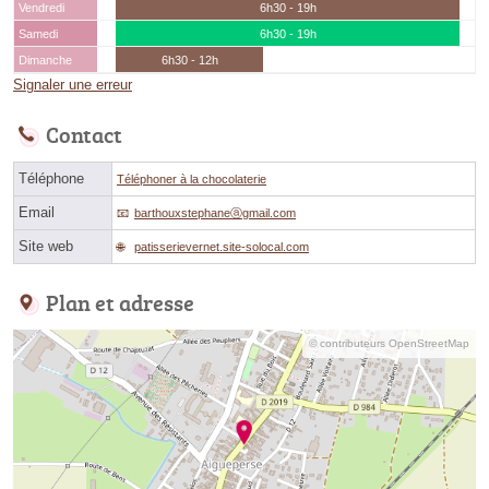
Vendredi
6h30 - 19h
Samedi
6h30 - 19h
Dimanche
6h30 - 12h
Signaler une erreur
Contact
Téléphone
Téléphoner à la chocolaterie
Email
barthouxstephaneⓐgmail.com
Site web
patisserievernet.site-solocal.com
Plan et adresse
© contributeurs OpenStreetMap