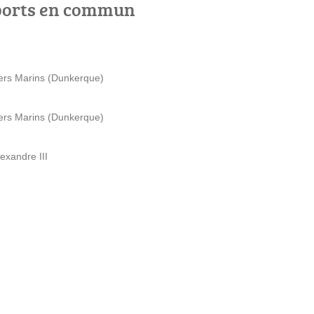
ports en commun
ers Marins (Dunkerque)
ers Marins (Dunkerque)
exandre III