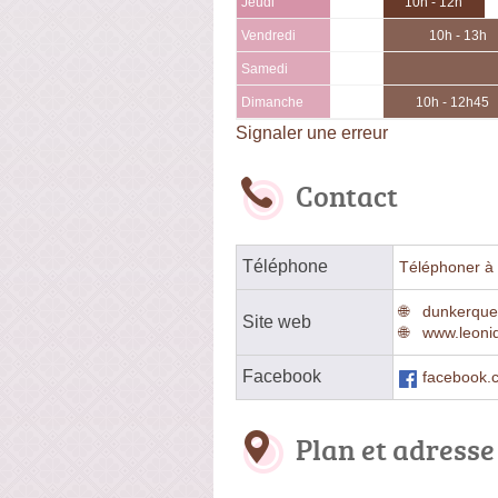
Jeudi
10h - 12h
Vendredi
10h - 13h
Samedi
Dimanche
10h - 12h45
Signaler une erreur
Contact
Téléphone
Téléphoner à 
dunkerque
Site web
www.leoni
Facebook
facebook.c
Plan et adresse