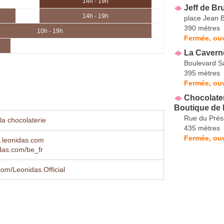
14h - 19h
Jeff de Br
14h - 19h
place Jean B
390 mètres
10h - 19h
Fermée, ouv
La Cavern
Boulevard S
395 mètres
Fermée, ouv
Chocolater
Boutique de
Rue du Prés
la chocolaterie
435 mètres
Fermée, ouv
.leonidas.com
das.com/be_fr
om/Leonidas.Official