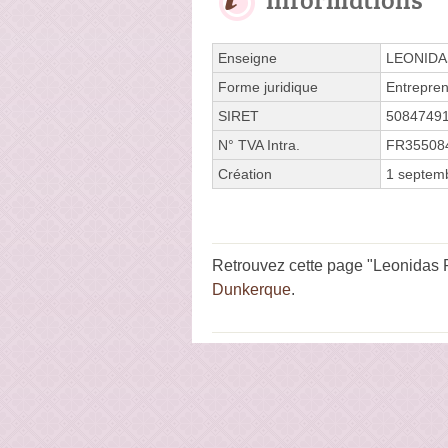
Enseigne
LEONIDA
Forme juridique
Entrepren
SIRET
5084749
N° TVA Intra.
FR35508
Création
1 septem
Retrouvez cette page "Leonidas R
Dunkerque
.