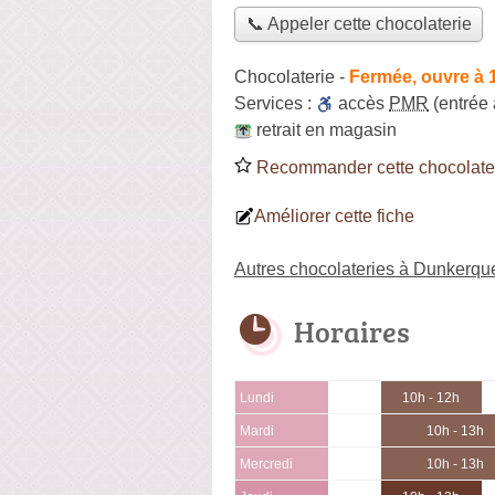
📞 Appeler cette chocolaterie
Chocolaterie
-
Fermée, ouvre à 
Services :
accès
PMR
(entrée
retrait en magasin
Recommander cette chocolate
Améliorer cette fiche
Autres chocolateries à Dunkerqu
Horaires
Lundi
10h - 12h
Mardi
10h - 13h
Mercredi
10h - 13h