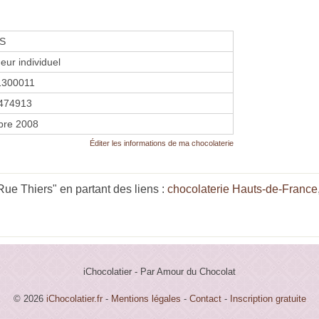
S
eur individuel
1300011
474913
bre 2008
Éditer les informations de ma chocolaterie
ue Thiers" en partant des liens :
chocolaterie Hauts-de-France
iChocolatier - Par Amour du Chocolat
© 2026
iChocolatier.fr
-
Mentions légales
-
Contact
-
Inscription gratuite