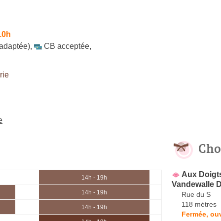
10h
 adaptée)
,
CB acceptée
,
rie
e
Cho
Aux Doigts
14h - 19h
Vandewalle 
14h - 19h
Rue du S
118 mètres
14h - 19h
Fermée, ouv