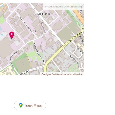
© contributeurs OpenStreetMap
Corriger l’adresse ou la localisation
Trajet Maps