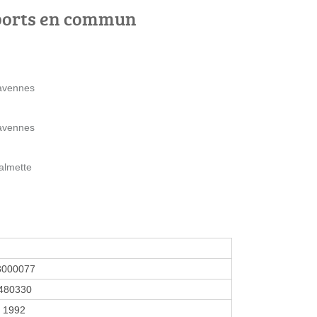
ports en commun
Ravennes
Ravennes
almette
3000077
480330
r 1992