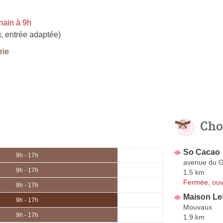
main à 9h
, entrée adaptée)
rie
Cho
So Cacao
9h - 17h
avenue du G
9h - 17h
1.5 km
Fermée, ouv
9h - 17h
Maison L
9h - 17h
Mouvaux
9h - 17h
1.9 km