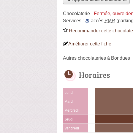
Chocolaterie
-
Fermée, ouvre de
Services :
accès
PMR
(parking
Recommander cette chocolate
Améliorer cette fiche
Autres chocolateries à Bondues
Horaires
Lundi
Mardi
Mercredi
Jeudi
Vendredi