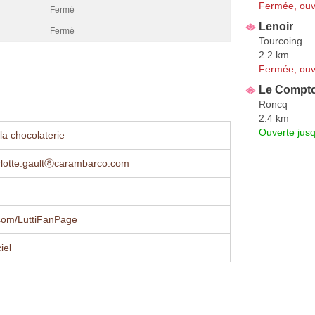
Fermée, ouv
Fermé
Lenoir
Fermé
Tourcoing
2.2 km
Fermée, ouv
Le Compto
Roncq
2.4 km
Ouverte jus
la chocolaterie
rlotte.gaultⓐcarambarco.com
com/LuttiFanPage
iel