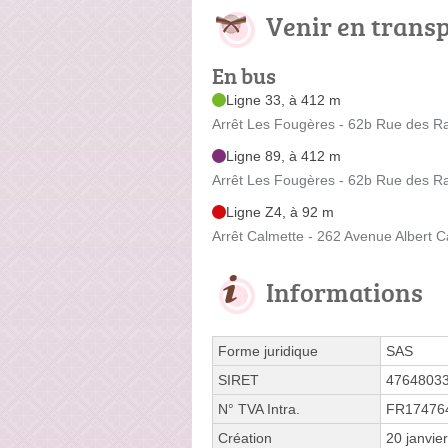
Venir en trans
En bus
Ligne 33, à 412 m
Arrêt Les Fougères - 62b Rue des 
Ligne 89, à 412 m
Arrêt Les Fougères - 62b Rue des 
Ligne Z4, à 92 m
Arrêt Calmette - 262 Avenue Albert C
Informations
Forme juridique
SAS
SIRET
4764803
N° TVA Intra.
FR17476
Création
20 janvie