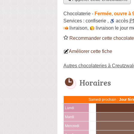
Chocolaterie
-
Fermée, ouvre à 
Services :
confiserie
,
accès
P
livraison
,
livraison le jour 
Recommander cette chocolate
Améliorer cette fiche
Autres chocolateries à Creutzwal
Horaires
Samedi prochain :
Jour fér
Lundi
Mardi
Mercredi