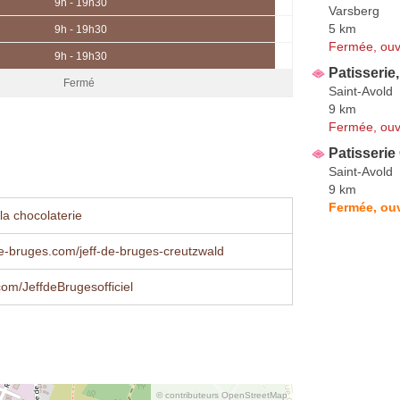
9h - 19h30
Varsberg
5 km
9h - 19h30
Fermée, ouv
9h - 19h30
Patisserie
Fermé
Saint-Avold
9 km
Fermée, ouv
Patisserie 
Saint-Avold
9 km
Fermée, ouv
la chocolaterie
e-bruges.com/jeff-de-bruges-creutzwald
om/JeffdeBrugesofficiel
© contributeurs OpenStreetMap