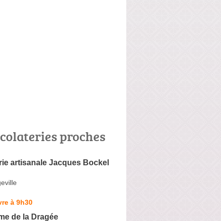
colateries proches
ie artisanale Jacques Bockel
eville
vre à 9h30
e de la Dragée