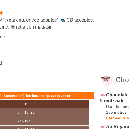
9h
MR
(parking, entrée adaptée)
,
CB acceptée
,
même
,
retrait en magasin
rie
d
Cho
Chocolater
ié (Assomption), les horaires peuvent varier
Creutzwald
9h - 19h30
Rue de Long
255 mètres
9h - 19h30
Fermée, ou
9h - 19h30
Au Royaum