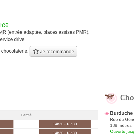
8h30
MR
(entrée adaptée, places assises PMR)
,
ervice drive
 chocolaterie.
Je recommande
Cho
Burduche 
Fermé
Rue du Géné
14h30 - 18h30
188 mètres
Ouverte jus
14h30 - 18h30