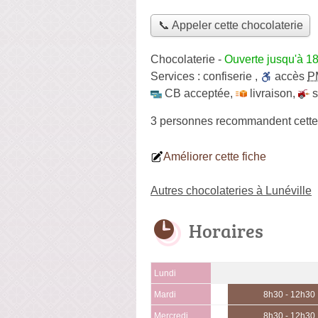
📞 Appeler cette chocolaterie
Chocolaterie
-
Ouverte jusqu'à 1
Services :
confiserie
,
accès
P
CB acceptée
,
livraison
,
s
3 personnes
recommandent
cette
Améliorer cette fiche
Autres chocolateries à Lunéville
Horaires
Lundi
Mardi
8h30 - 12h30
Mercredi
8h30 - 12h30