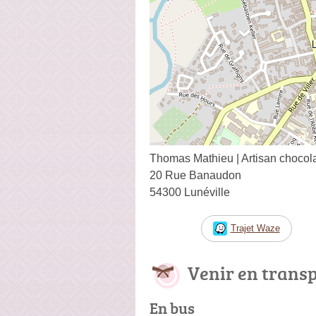
Thomas Mathieu | Artisan chocolat
20 Rue Banaudon
54300 Lunéville
Trajet Waze
Venir en trans
En bus