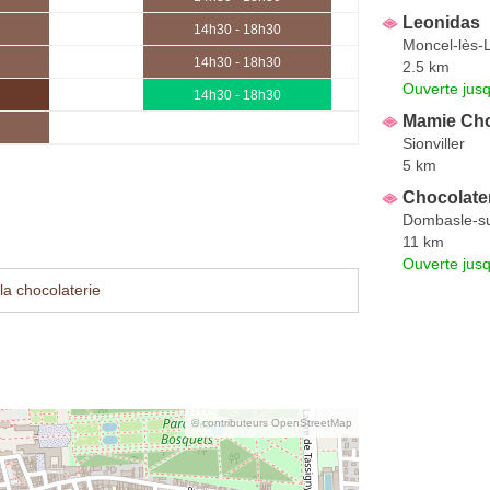
Leonidas
14h30 - 18h30
Moncel-lès-L
14h30 - 18h30
2.5 km
Ouverte jus
14h30 - 18h30
Mamie Ch
Sionviller
5 km
Chocolater
Dombasle-s
11 km
Ouverte jus
la chocolaterie
© contributeurs OpenStreetMap