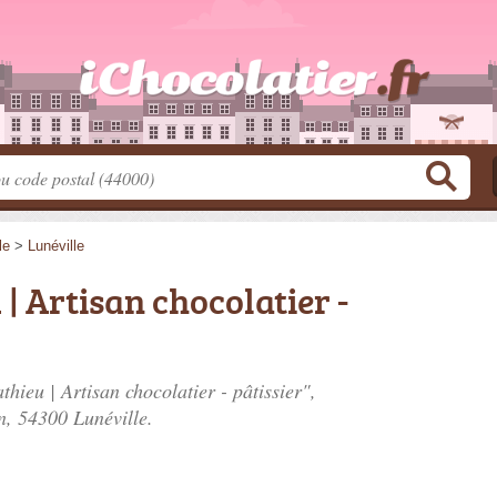
le
>
Lunéville
 Artisan chocolatier -
hieu | Artisan chocolatier - pâtissier",
n
, 54300 Lunéville.