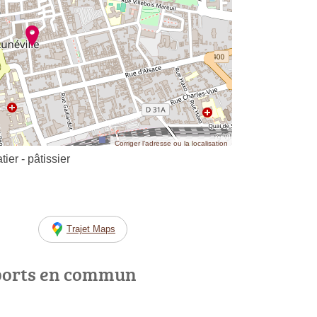
Corriger l’adresse ou la localisation
ier - pâtissier
Trajet Maps
ports en commun