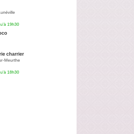
unéville
qu'à 19h30
oco
ie charrier
ur-Meurthe
qu'à 18h30