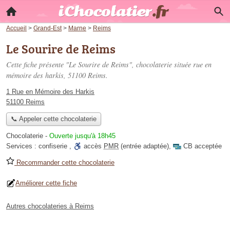
Accueil
>
Grand-Est
>
Marne
>
Reims
Le Sourire de Reims
Cette fiche présente "Le Sourire de Reims", chocolaterie située
rue en
mémoire des harkis
, 51100 Reims.
1 Rue en Mémoire des Harkis
51100 Reims
📞 Appeler cette chocolaterie
Chocolaterie
-
Ouverte jusqu'à 18h45
Services :
confiserie
,
accès
PMR
(entrée adaptée)
,
CB acceptée
Recommander cette chocolaterie
Améliorer cette fiche
Autres chocolateries à Reims