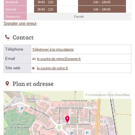
Vendredi
9h45 - 12h
14h - 18h45
Samedi
9h45 - 12h
14h - 18h45
Dimanche
Fermé
Signaler une erreur
Contact
Téléphone
Téléphoner à la chocolaterie
Email
le.sourire.de.reimsⓐorange.fr
Site web
le-sourire-de-reims.fr
Plan et adresse
© contributeurs OpenStreetMap