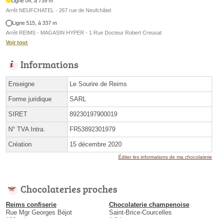
Ligne 04, à 739 m
Arrêt NEUFCHATEL - 267 rue de Neufchâtel
Ligne 515, à 337 m
Arrêt REIMS - MAGASIN HYPER - 1 Rue Docteur Robert Creusat
Voir tout
Informations
Enseigne
Le Sourire de Reims
Forme juridique
SARL
SIRET
89230197900019
N° TVA Intra.
FR53892301979
Création
15 décembre 2020
Éditer les informations de ma chocolaterie
Chocolateries proches
Reims confiserie
Chocolaterie champenoise
Rue Mgr Georges Béjot
Saint-Brice-Courcelles