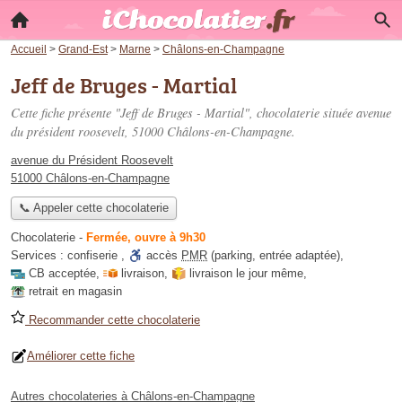
Accueil
>
Grand-Est
>
Marne
>
Châlons-en-Champagne
Jeff de Bruges - Martial
Cette fiche présente "Jeff de Bruges - Martial", chocolaterie située
avenue
du président roosevelt
, 51000 Châlons-en-Champagne.
avenue du Président Roosevelt
51000 Châlons-en-Champagne
📞 Appeler cette chocolaterie
Chocolaterie
-
Fermée, ouvre à 9h30
Services :
confiserie
,
accès
PMR
(parking, entrée adaptée)
,
CB acceptée
,
livraison
,
livraison le jour même
,
retrait en magasin
Recommander cette chocolaterie
Améliorer cette fiche
Autres chocolateries à Châlons-en-Champagne