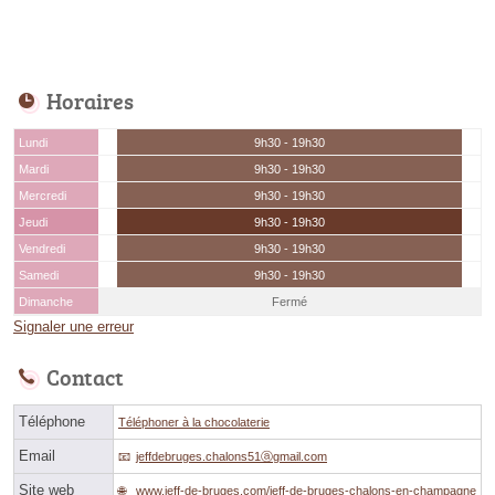
Horaires
Lundi
9h30 - 19h30
Mardi
9h30 - 19h30
Mercredi
9h30 - 19h30
Jeudi
9h30 - 19h30
Vendredi
9h30 - 19h30
Samedi
9h30 - 19h30
Dimanche
Fermé
Signaler une erreur
Contact
Téléphone
Téléphoner à la chocolaterie
Email
jeffdebruges.chalons51ⓐgmail.com
Site web
www.jeff-de-bruges.com/jeff-de-bruges-chalons-en-champagne