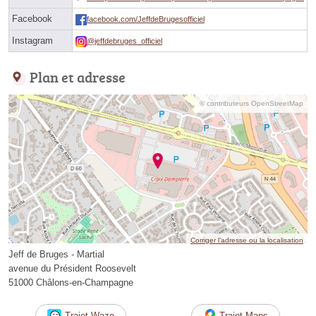
Facebook
facebook.com/JeffdeBrugesofficiel
Instagram
@jeffdebruges_officiel
Plan et adresse
© contributeurs OpenStreetMap
Corriger l’adresse ou la localisation
Jeff de Bruges - Martial
avenue du Président Roosevelt
51000 Châlons-en-Champagne
Trajet Waze
Trajet Maps