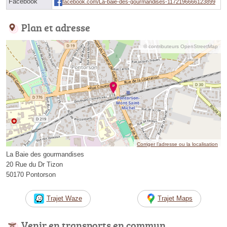
Facebook
facebook.com/La-baie-des-gourmandises-1172196666123899
Plan et adresse
© contributeurs OpenStreetMap
Corriger l’adresse ou la localisation
La Baie des gourmandises
20 Rue du Dr Tizon
50170 Pontorson
Trajet Waze
Trajet Maps
Venir en transports en commun