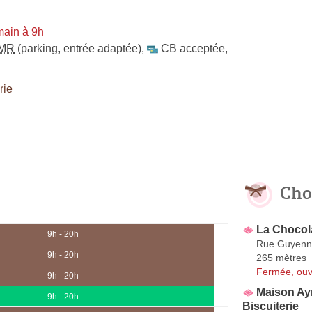
main à 9h
MR
(parking, entrée adaptée)
,
CB acceptée
,
rie
Cho
La Chocola
9h - 20h
Rue Guyenn
9h - 20h
265 mètres
Fermée, ouv
9h - 20h
Maison Ayr
9h - 20h
Biscuiterie