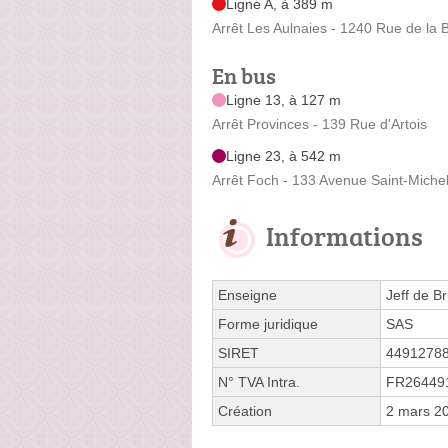
Ligne A, à 389 m
Arrêt Les Aulnaies - 1240 Rue de la
En bus
Ligne 13, à 127 m
Arrêt Provinces - 139 Rue d'Artois
Ligne 23, à 542 m
Arrêt Foch - 133 Avenue Saint-Miche
Informations
Enseigne
Jeff de B
Forme juridique
SAS
SIRET
4491278
N° TVA Intra.
FR26449
Création
2 mars 2