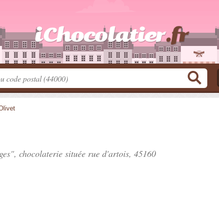
Olivet
uges", chocolaterie située
rue d'artois
, 45160