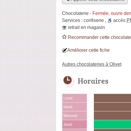
Chocolaterie
-
Fermée, ouvre de
Services :
confiserie
,
accès
P
retrait en magasin
Recommander cette chocolate
Améliorer cette fiche
Autres chocolateries à Olivet
Horaires
Lundi
Mardi
Mercredi
Jeudi