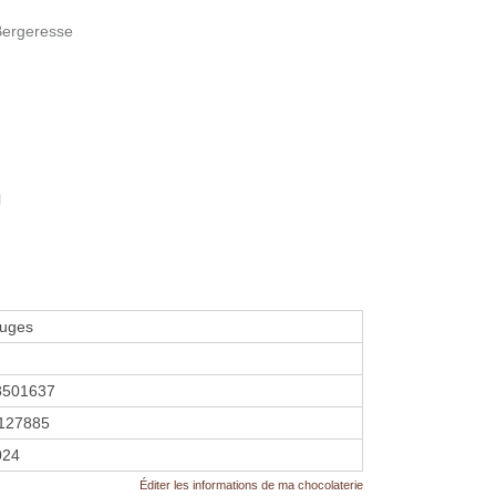
 Bergeresse
l
ruges
8501637
127885
024
Éditer les informations de ma chocolaterie