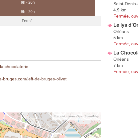
9h - 20h
Saint-Denis-
4.9 km
9h - 20h
Fermée, ouv
Fermé
Le lys d'O
Orléans
5 km
Fermée, ouv
La Chocola
Orléans
7 km
la chocolaterie
Fermée, ouv
e-bruges.com/jeff-de-bruges-olivet
© contributeurs OpenStreetMap