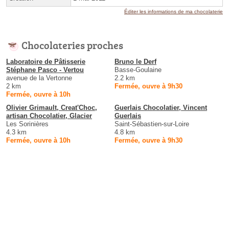
Éditer les informations de ma chocolaterie
Chocolateries proches
Laboratoire de Pâtisserie
Bruno le Derf
Stéphane Pasco - Vertou
Basse-Goulaine
avenue de la Vertonne
2.2 km
2 km
Fermée, ouvre à 9h30
Fermée, ouvre à 10h
Olivier Grimault, Creat'Choc,
Guerlais Chocolatier, Vincent
artisan Chocolatier, Glacier
Guerlais
Les Sorinières
Saint-Sébastien-sur-Loire
4.3 km
4.8 km
Fermée, ouvre à 10h
Fermée, ouvre à 9h30