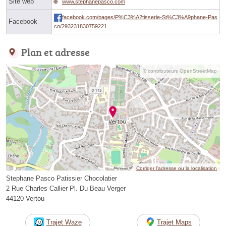
Site web
www.stephanepasco.com
facebook.com/pages/P%C3%A2tisserie-St%C3%A9phane-Pas
Facebook
co/293231830759221
Plan et adresse
© contributeurs OpenStreetMap
Corriger l’adresse ou la localisation
Stephane Pasco Patissier Chocolatier
2 Rue Charles Callier Pl. Du Beau Verger
44120 Vertou
Trajet Waze
Trajet Maps