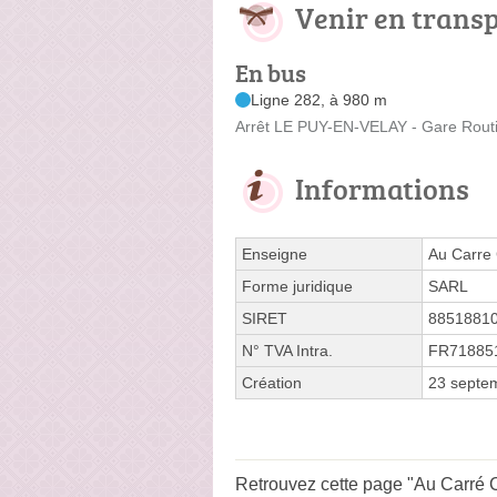
Venir en trans
En bus
Ligne 282, à 980 m
Arrêt LE PUY-EN-VELAY - Gare Routiè
Informations
Enseigne
Au Carre
Forme juridique
SARL
SIRET
8851881
N° TVA Intra.
FR71885
Création
23 septe
Retrouvez cette page "Au Carré C