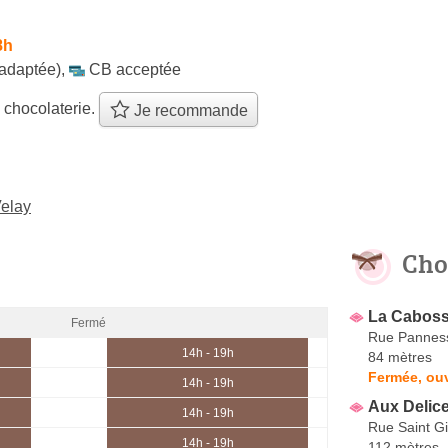
8h
 adaptée)
,
CB acceptée
 chocolaterie.
Je recommande
Velay
Cho
La Cabos
Fermé
Rue Pannes
14h - 19h
84 mètres
Fermée, ou
14h - 19h
Aux Delic
14h - 19h
Rue Saint Gi
14h - 19h
112 mètres