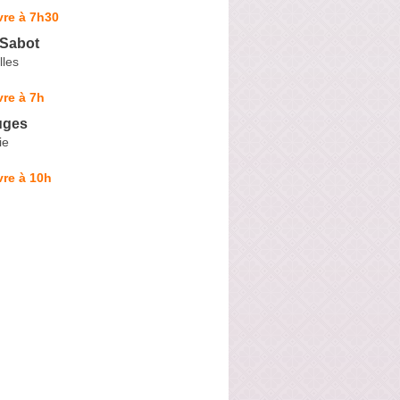
vre à 7h30
 Sabot
lles
re à 7h
uges
ie
re à 10h