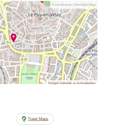
© contributeurs OpenStreetMap
Corriger l’adresse ou la localisation
Trajet Maps