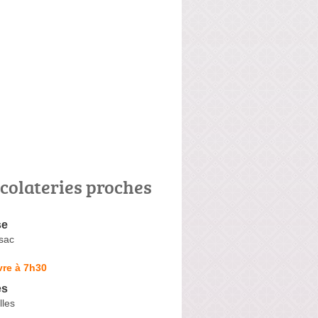
colateries proches
se
sac
vre à 7h30
es
lles