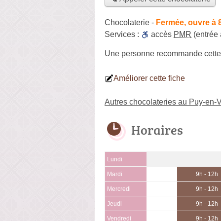
Chocolaterie
-
Fermée, ouvre à 
Services :
accès
PMR
(entrée
Une personne
recommande
cette
Améliorer cette fiche
Autres chocolateries au Puy-en-
Horaires
Lundi
Mardi
9h - 12h
Mercredi
9h - 12h
Jeudi
9h - 12h
Vendredi
9h - 12h