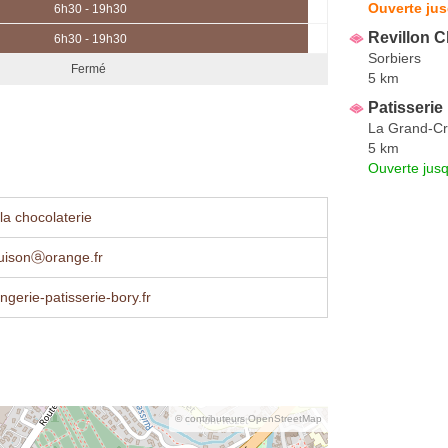
Ouverte jus
6h30 - 19h30
Revillon C
6h30 - 19h30
Sorbiers
Fermé
5 km
Patisserie
La Grand-Cr
5 km
Ouverte jus
la chocolaterie
ouisonⓐorange.fr
gerie-patisserie-bory.fr
© contributeurs OpenStreetMap