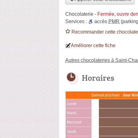
Chocolaterie
-
Fermée, ouvre de
Services :
accès
PMR
(parking
Recommander cette chocolate
Améliorer cette fiche
Autres chocolateries à Saint-Ch
Horaires
Samedi prochain :
Jour fér
Lundi
Mardi
Mercredi
Jeudi