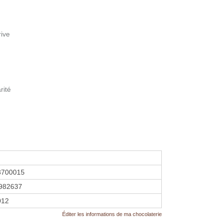
rive
rité
3700015
982637
2012
Éditer les informations de ma chocolaterie