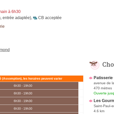
main à 6h30
, entrée adaptée)
,
CB acceptée
rie
amond
Cho
Patisserie
ié (Assomption), les horaires peuvent varier
avenue de la
6h30 - 19h30
470 mètres
Ouverte jus
6h30 - 19h30
Les Gourm
6h30 - 19h30
Saint-Paul-e
6h30 - 19h30
4.6 km