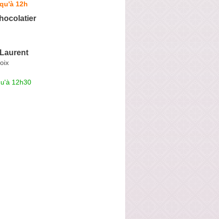
qu'à 12h
hocolatier
 Laurent
oix
qu'à 12h30