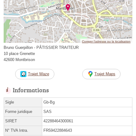
Corriger l’adresse ou la localisation
Bruno Guerpillon - PÂTISSIER TRAITEUR
10 place Grenette
42600 Montbrison
Trajet Waze
Trajet Maps
Informations
Sigle
Gb-Bg
Forme juridique
SAS
SIRET
42288464300061
N° TVA Intra.
FR59422884643