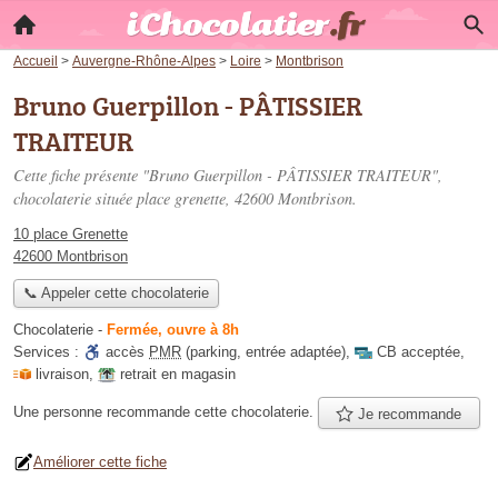
Accueil
>
Auvergne-Rhône-Alpes
>
Loire
>
Montbrison
Bruno Guerpillon - PÂTISSIER
TRAITEUR
Cette fiche présente "Bruno Guerpillon - PÂTISSIER TRAITEUR",
chocolaterie située
place grenette
, 42600 Montbrison.
10 place Grenette
42600 Montbrison
📞 Appeler cette chocolaterie
Chocolaterie
-
Fermée, ouvre à 8h
Services :
accès
PMR
(parking, entrée adaptée)
,
CB acceptée
,
livraison
,
retrait en magasin
Une personne
recommande
cette chocolaterie.
Je recommande
Améliorer cette fiche