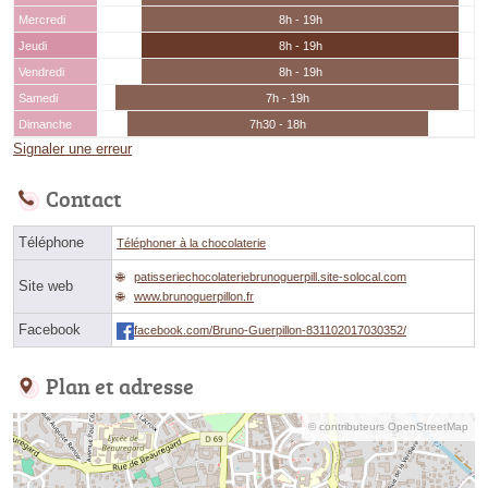
Mercredi
8h - 19h
Jeudi
8h - 19h
Vendredi
8h - 19h
Samedi
7h - 19h
Dimanche
7h30 - 18h
Signaler une erreur
Contact
Téléphone
Téléphoner à la chocolaterie
patisseriechocolateriebrunoguerpill.site-solocal.com
Site web
www.brunoguerpillon.fr
Facebook
facebook.com/Bruno-Guerpillon-831102017030352/
Plan et adresse
© contributeurs OpenStreetMap