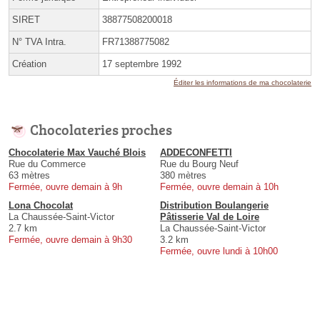
SIRET
38877508200018
N° TVA Intra.
FR71388775082
Création
17 septembre 1992
Éditer les informations de ma chocolaterie
Chocolateries proches
Chocolaterie Max Vauché Blois
ADDECONFETTI
Rue du Commerce
Rue du Bourg Neuf
63 mètres
380 mètres
Fermée, ouvre demain à 9h
Fermée, ouvre demain à 10h
Lona Chocolat
Distribution Boulangerie
La Chaussée-Saint-Victor
Pâtisserie Val de Loire
2.7 km
La Chaussée-Saint-Victor
Fermée, ouvre demain à 9h30
3.2 km
Fermée, ouvre lundi à 10h00