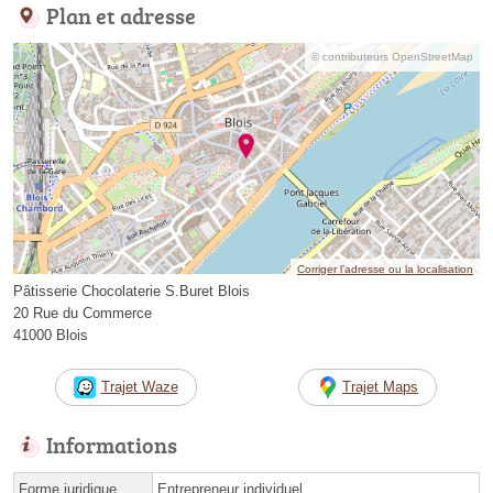
Plan et adresse
© contributeurs OpenStreetMap
Corriger l’adresse ou la localisation
Pâtisserie Chocolaterie S.Buret Blois
20 Rue du Commerce
41000 Blois
Trajet Waze
Trajet Maps
Informations
Forme juridique
Entrepreneur individuel