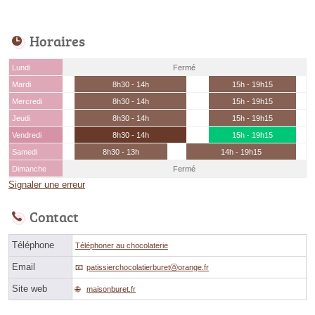
Horaires
Lundi
Fermé
Mardi
8h30 - 14h
15h - 19h15
Mercredi
8h30 - 14h
15h - 19h15
Jeudi
8h30 - 14h
15h - 19h15
Vendredi
8h30 - 14h
15h - 19h15
Samedi
8h30 - 13h
14h - 19h15
Dimanche
Fermé
Signaler une erreur
Contact
Téléphone
Téléphoner au chocolaterie
Email
patissierchocolatierburetⓐorange.fr
Site web
maisonburet.fr