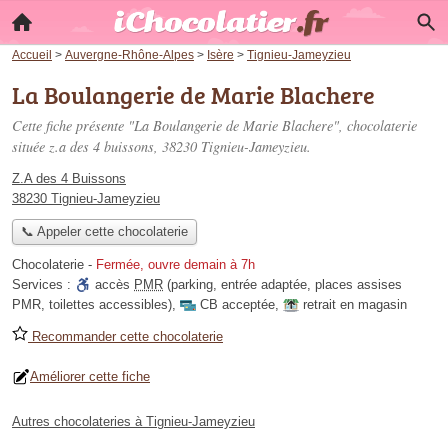
Accueil
>
Auvergne-Rhône-Alpes
>
Isère
>
Tignieu-Jameyzieu
La Boulangerie de Marie Blachere
Cette fiche présente "La Boulangerie de Marie Blachere", chocolaterie
située
z.a des 4 buissons
, 38230 Tignieu-Jameyzieu.
Z.A des 4 Buissons
38230 Tignieu-Jameyzieu
📞 Appeler cette chocolaterie
Chocolaterie
-
Fermée, ouvre demain à 7h
Services :
accès
PMR
(parking, entrée adaptée, places assises
PMR, toilettes accessibles)
,
CB acceptée
,
retrait en magasin
Recommander cette chocolaterie
Améliorer cette fiche
Autres chocolateries à Tignieu-Jameyzieu