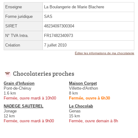
Enseigne
La Boulangerie de Marie Blachere
Forme juridique
SAS
SIRET
48234097300304
N° TVA Intra.
FR17482340973
Création
7 juillet 2010
Éditer les informations de ma chocolaterie
Chocolateries proches
Grain d'Infusion
Maison Corget
Pont-de-Chéruy
Villette-d'Anthon
1.6 km
8 km
Fermée, ouvre mardi à 10h00
Fermée, ouvre à 6h30
NADEGE SAUTEREL
Le Chocolab
Jonage
Genas
12 km
15 km
Fermée, ouvre mardi à 9h00
Fermée, ouvre demain à 8h