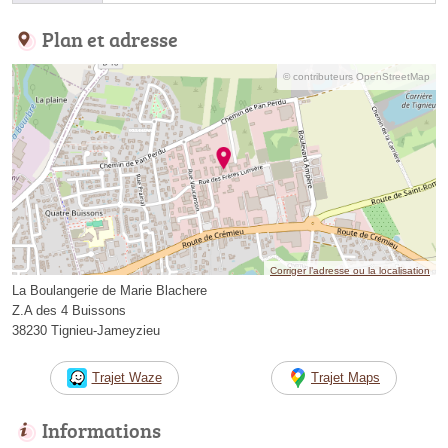
Plan et adresse
© contributeurs OpenStreetMap
Corriger l’adresse ou la localisation
La Boulangerie de Marie Blachere
Z.A des 4 Buissons
38230 Tignieu-Jameyzieu
Trajet Waze
Trajet Maps
Informations