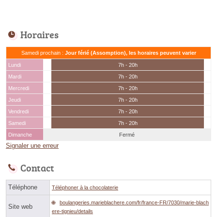
Horaires
Samedi prochain :
Jour férié (Assomption), les horaires peuvent varier
Lundi
7h - 20h
Mardi
7h - 20h
Mercredi
7h - 20h
Jeudi
7h - 20h
Vendredi
7h - 20h
Samedi
7h - 20h
Dimanche
Fermé
Signaler une erreur
Contact
Téléphone
Téléphoner à la chocolaterie
boulangeries.marieblachere.com/fr/france-FR/7030/marie-blach
Site web
ere-tignieu/details