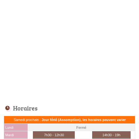
Horaires
Samedi prochain :
Jour férié (Assomption), les horaires peuvent varier
Lundi
Fermé
Mardi
7h30 - 12h30
14h30 - 19h