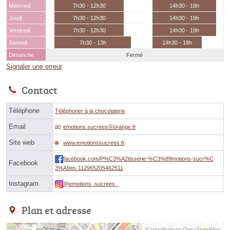
Mercredi
7h30 - 12h30
14h30 - 19h
Jeudi
7h30 - 12h30
14h30 - 19h
Vendredi
7h30 - 12h30
14h30 - 19h
Samedi
7h30 - 13h
14h30 - 18h
Dimanche
Fermé
Signaler une erreur
Contact
Téléphone
Téléphoner à la chocolaterie
Email
emotions.sucreesⓐorange.fr
Site web
www.emotionssucrees.fr
facebook.com/P%C3%A2tisserie-%C3%89motions-sucr%C
Facebook
3%A9es-112965205462511
Instagram
@emotions_sucrees_
Plan et adresse
© contributeurs OpenStreetMap