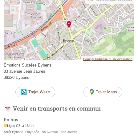
Corriger l’adresse ou la localisation
Émotions Sucrées Eybens
83 avenue Jean Jaurès
38320 Eybens
Trajet Waze
Trajet Maps
Venir en transports en commun
En bus
Ligne C7, à 134 m
Arrêt Eybens, Odyssée - 95 Avenue Jean Jaures