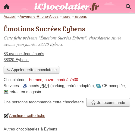
Accueil
>
Auvergne-Rhône-Alpes
>
Isère
>
Eybens
Émotions Sucrées Eybens
Cette fiche présente "Émotions Sucrées Eybens", chocolaterie située
avenue jean jaurès
, 38320 Eybens.
83 avenue Jean Jaurès
38320 Eybens
📞 Appeler cette chocolaterie
Chocolaterie
-
Fermée, ouvre mardi à 7h30
Services :
accès
PMR
(parking, entrée adaptée)
,
CB acceptée
,
retrait en magasin
Une personne
recommande
cette chocolaterie.
Je recommande
Améliorer cette fiche
Autres chocolateries à Eybens