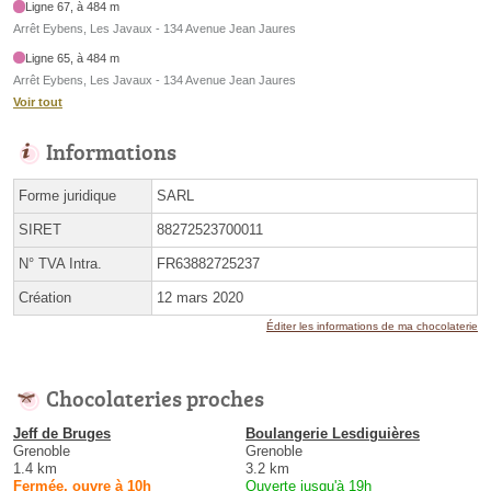
Ligne 67, à 484 m
Arrêt Eybens, Les Javaux - 134 Avenue Jean Jaures
Ligne 65, à 484 m
Arrêt Eybens, Les Javaux - 134 Avenue Jean Jaures
Voir tout
Informations
Forme juridique
SARL
SIRET
88272523700011
N° TVA Intra.
FR63882725237
Création
12 mars 2020
Éditer les informations de ma chocolaterie
Chocolateries proches
Jeff de Bruges
Boulangerie Lesdiguières
Grenoble
Grenoble
1.4 km
3.2 km
Fermée, ouvre à 10h
Ouverte jusqu'à 19h