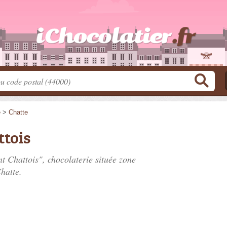
e
>
Chatte
ttois
t Chattois", chocolaterie située
zone
hatte.