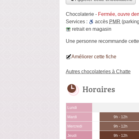
Chocolaterie
-
Fermée, ouvre de
Services :
accès
PMR
(parking
retrait en magasin
Une personne
recommande
cette
Améliorer cette fiche
Autres chocolateries à Chatte
Horaires
Lundi
Mardi
9h - 12h
Mercredi
9h - 12h
Jeudi
9h - 12h