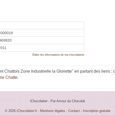
2000018
969820
 2011
Éditer les informations de ma chocolaterie
 Chattois Zone Industrielle la Gloriette" en partant des liens :
rie Chatte
.
iChocolatier - Par Amour du Chocolat
© 2026
iChocolatier.fr
-
Mentions légales
-
Contact
-
Inscription gratuite