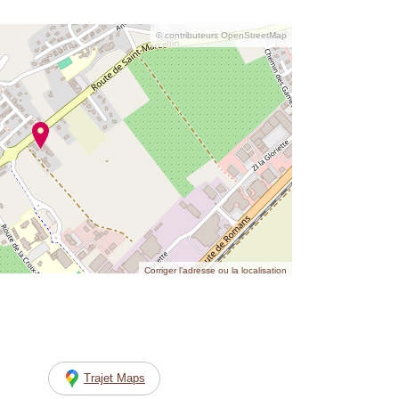
© contributeurs OpenStreetMap
Corriger l’adresse ou la localisation
Trajet Maps