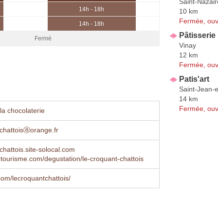
Saint-Nazai
14h - 18h
10 km
Fermée, ouv
14h - 18h
Pâtisseri
Fermé
Vinay
12 km
Fermée, ouv
Patis'art
Saint-Jean-
14 km
Fermée, ouv
la chocolaterie
chattoisⓐorange.fr
chattois.site-solocal.com
tourisme.com/degustation/le-croquant-chattois
om/lecroquantchattois/