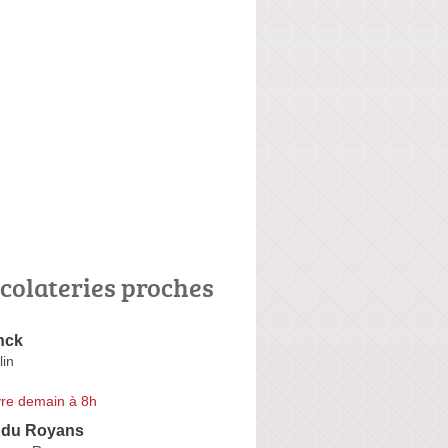
colateries proches
nck
lin
re demain à 8h
l du Royans