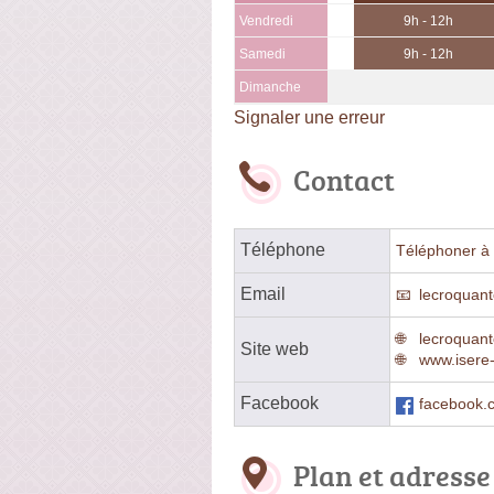
Vendredi
9h - 12h
Samedi
9h - 12h
Dimanche
Signaler une erreur
Contact
Téléphone
Téléphoner à 
Email
lecroquant
lecroquant
Site web
www.isere-
Facebook
facebook.c
Plan et adresse