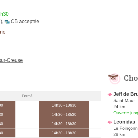
2h30
)
,
CB acceptée
rie
-sur-Creuse
Cho
Jeff de Br
Fermé
Saint-Maur
30
14h30 - 18h30
24 km
Ouverte jus
30
14h30 - 18h30
Leonidas
30
14h30 - 18h30
Le Poinçonn
30
14h30 - 18h30
28 km