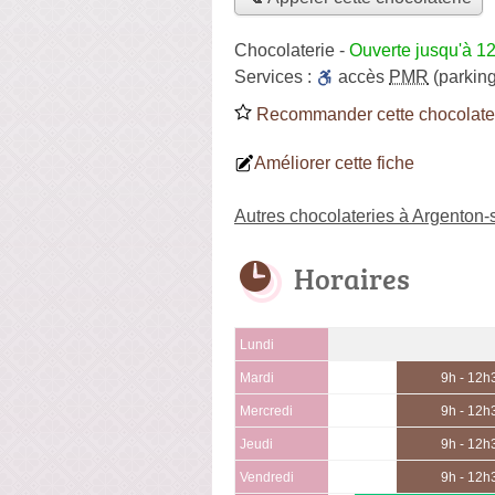
Chocolaterie
-
Ouverte jusqu'à 1
Services :
accès
PMR
(parking
Recommander cette chocolate
Améliorer cette fiche
Autres chocolateries à Argenton
Horaires
Lundi
Mardi
9h - 12h
Mercredi
9h - 12h
Jeudi
9h - 12h
Vendredi
9h - 12h