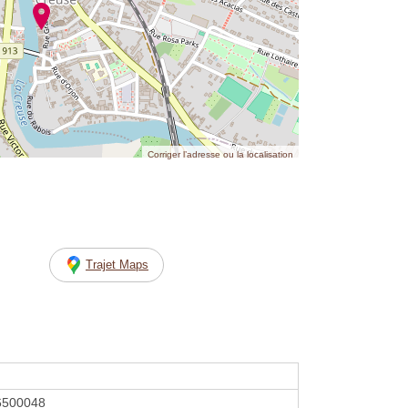
Corriger l’adresse ou la localisation
Trajet Maps
6500048