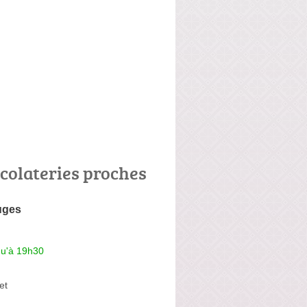
colateries proches
uges
qu'à 19h30
et