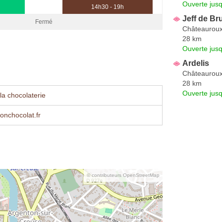
Ouverte jus
14h30 - 19h
Jeff de Br
Fermé
Châteaurou
28 km
Ouverte jus
Ardelis
Châteaurou
28 km
Ouverte jus
la chocolaterie
onchocolat.fr
© contributeurs OpenStreetMap