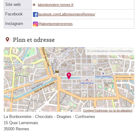
Site web
labonbonniere-rennes.fr
Facebook
facebook.com/LaBonbonniereRennes/
Instagram
@labonbonniererennes
Plan et adresse
© contributeurs OpenStreetMap
Corriger l’adresse ou la localisation
La Bonbonnière - Chocolats - Dragées - Confiseries
15 Quai Lamennais
35000 Rennes