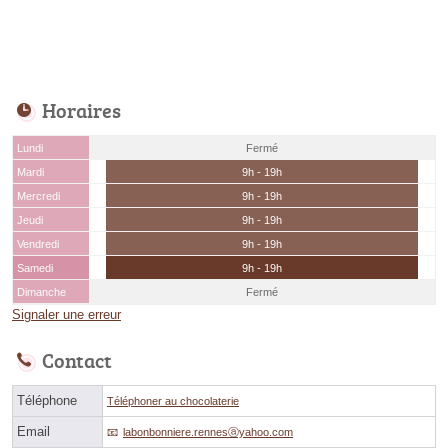
Horaires
Lundi
Fermé
Mardi
9h - 19h
Mercredi
9h - 19h
Jeudi
9h - 19h
Vendredi
9h - 19h
Samedi
9h - 19h
Dimanche
Fermé
Signaler une erreur
Contact
Téléphone
Téléphoner au chocolaterie
Email
labonbonniere.rennesⓐyahoo.com