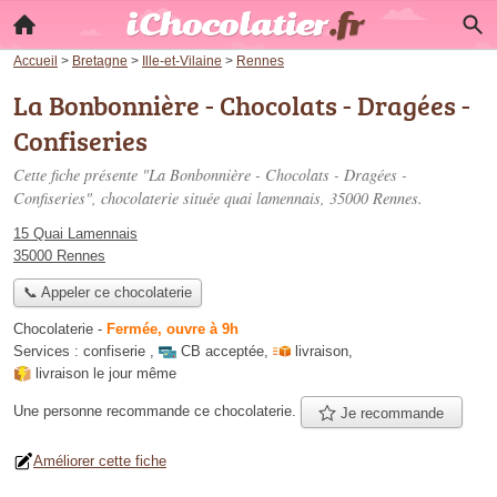
Accueil
>
Bretagne
>
Ille-et-Vilaine
>
Rennes
La Bonbonnière - Chocolats - Dragées -
Confiseries
Cette fiche présente "La Bonbonnière - Chocolats - Dragées -
Confiseries", chocolaterie située
quai lamennais
, 35000 Rennes.
15 Quai Lamennais
35000 Rennes
📞 Appeler ce chocolaterie
Chocolaterie
-
Fermée, ouvre à 9h
Services :
confiserie
,
CB acceptée
,
livraison
,
livraison le jour même
Une personne
recommande
ce chocolaterie.
Je recommande
Améliorer cette fiche