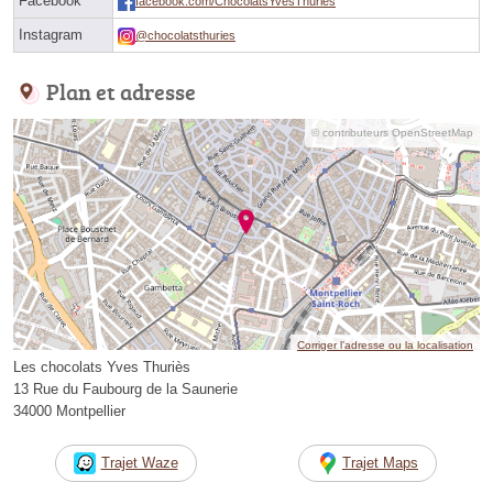
Facebook
facebook.com/ChocolatsYvesThuries
Instagram
@chocolatsthuries
Plan et adresse
© contributeurs OpenStreetMap
Corriger l’adresse ou la localisation
Les chocolats Yves Thuriès
13 Rue du Faubourg de la Saunerie
34000 Montpellier
Trajet Waze
Trajet Maps