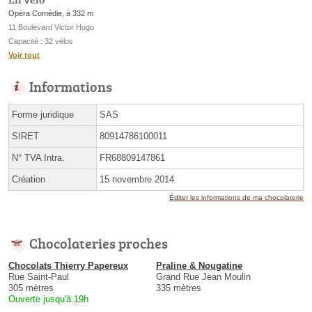
Opéra Comédie, à 332 m
11 Boulevard Victor Hugo
Capacité : 32 vélos
Voir tout
Informations
Forme juridique
SAS
SIRET
80914786100011
N° TVA Intra.
FR68809147861
Création
15 novembre 2014
Éditer les informations de ma chocolaterie
Chocolateries proches
Chocolats Thierry Papereux
Praline & Nougatine
Rue Saint-Paul
Grand Rue Jean Moulin
305 mètres
335 mètres
Ouverte jusqu'à 19h