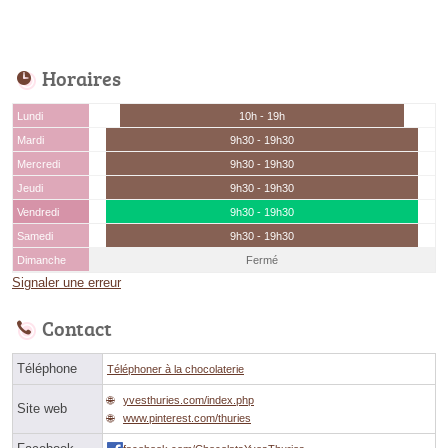
Horaires
Lundi
10h - 19h
Mardi
9h30 - 19h30
Mercredi
9h30 - 19h30
Jeudi
9h30 - 19h30
Vendredi
9h30 - 19h30
Samedi
9h30 - 19h30
Dimanche
Fermé
Signaler une erreur
Contact
Téléphone
Téléphoner à la chocolaterie
yvesthuries.com/index.php
Site web
www.pinterest.com/thuries