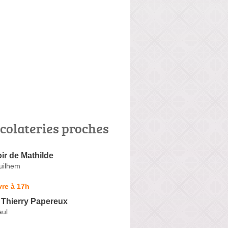
colateries proches
ir de Mathilde
uilhem
re à 17h
 Thierry Papereux
aul