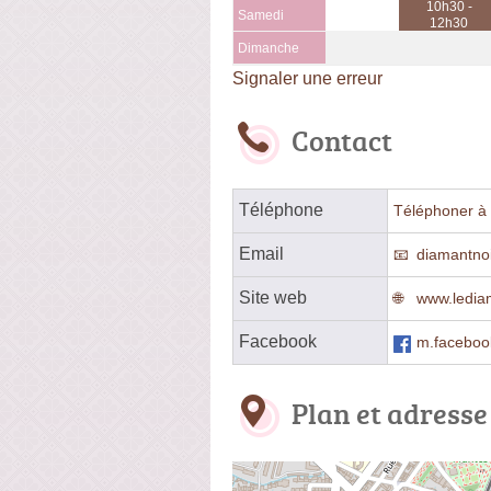
10h30 -
Samedi
12h30
Dimanche
Signaler une erreur
Contact
Téléphone
Téléphoner à 
Email
diamantno
Site web
www.lediam
Facebook
m.faceboo
Plan et adresse