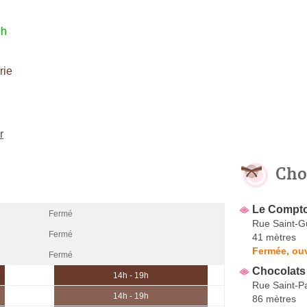
9h
rie
r
Cho
Le Compto
Fermé
Rue Saint-G
Fermé
41 mètres
Fermée, ouv
Fermé
Chocolats
14h - 19h
Rue Saint-P
14h - 19h
86 mètres