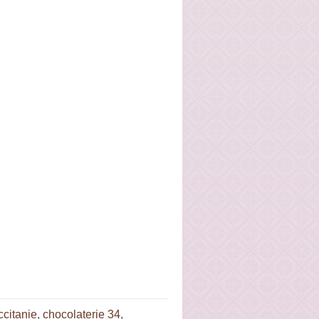
ccitanie
,
chocolaterie 34
,