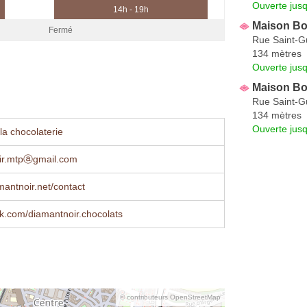
Ouverte jus
14h - 19h
Maison Bon
Fermé
Rue Saint-G
134 mètres
Ouverte jus
Maison Bon
Rue Saint-G
134 mètres
Ouverte jus
la chocolaterie
ir.mtpⓐgmail.com
antnoir.net/contact
k.com/diamantnoir.chocolats
© contributeurs OpenStreetMap