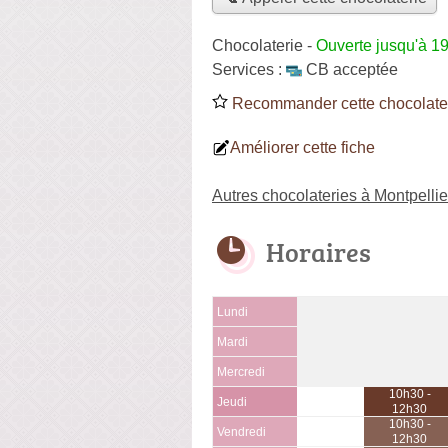
Chocolaterie
-
Ouverte jusqu'à 1
Services :
CB acceptée
Recommander cette chocolate
Améliorer cette fiche
Autres chocolateries à Montpellie
Horaires
Lundi
Mardi
Mercredi
10h30 -
Jeudi
12h30
10h30 -
Vendredi
12h30