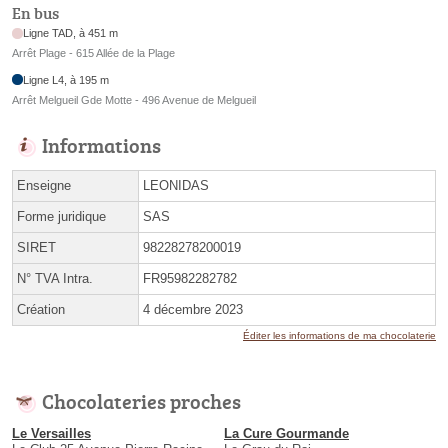
En bus
Ligne TAD, à 451 m
Arrêt Plage - 615 Allée de la Plage
Ligne L4, à 195 m
Arrêt Melgueil Gde Motte - 496 Avenue de Melgueil
Informations
Enseigne
LEONIDAS
Forme juridique
SAS
SIRET
98228278200019
N° TVA Intra.
FR95982282782
Création
4 décembre 2023
Éditer les informations de ma chocolaterie
Chocolateries proches
Le Versailles
La Cure Gourmande