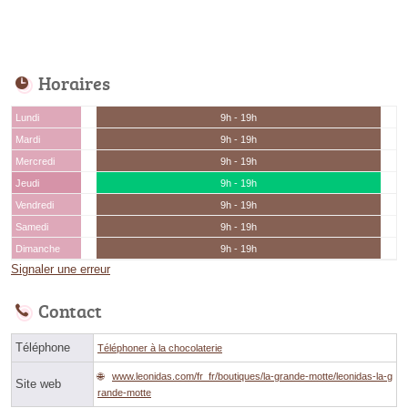
Horaires
Lundi
9h - 19h
Mardi
9h - 19h
Mercredi
9h - 19h
Jeudi
9h - 19h
Vendredi
9h - 19h
Samedi
9h - 19h
Dimanche
9h - 19h
Signaler une erreur
Contact
Téléphone
Téléphoner à la chocolaterie
www.leonidas.com/fr_fr/boutiques/la-grande-motte/leonidas-la-g
Site web
rande-motte