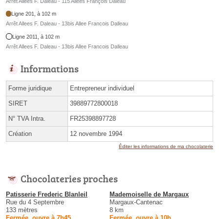
Arrêt Allees F. Daleau - 115 Allées François Daleau
Ligne 201, à 102 m
Arrêt Allees F. Daleau - 13bis Allee Francois Dalleau
Ligne 2011, à 102 m
Arrêt Allees F. Daleau - 13bis Allee Francois Dalleau
Informations
Forme juridique
Entrepreneur individuel
SIRET
39889772800018
N° TVA Intra.
FR25398897728
Création
12 novembre 1994
Éditer les informations de ma chocolaterie
Chocolateries proches
Patisserie Frederic Blanleil
Mademoiselle de Margaux
Rue du 4 Septembre
Margaux-Cantenac
133 mètres
8 km
Fermée, ouvre à 7h45
Fermée, ouvre à 10h