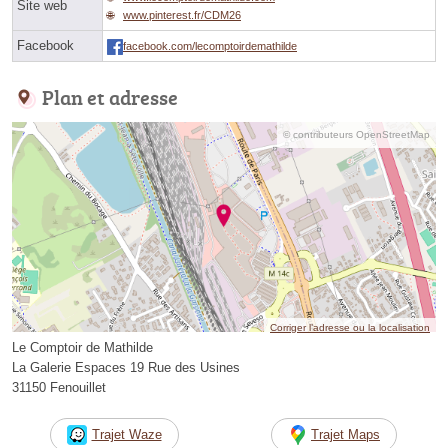
Site web
www.pinterest.fr/CDM26
Facebook
facebook.com/lecomptoirdemathilde
Plan et adresse
© contributeurs OpenStreetMap
Corriger l’adresse ou la localisation
Le Comptoir de Mathilde
La Galerie Espaces 19 Rue des Usines
31150 Fenouillet
Trajet Waze
Trajet Maps