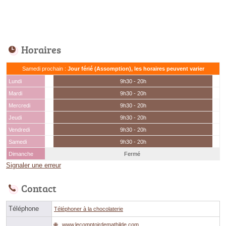
Horaires
Samedi prochain :
Jour férié (Assomption), les horaires peuvent varier
Lundi
9h30 - 20h
Mardi
9h30 - 20h
Mercredi
9h30 - 20h
Jeudi
9h30 - 20h
Vendredi
9h30 - 20h
Samedi
9h30 - 20h
Dimanche
Fermé
Signaler une erreur
Contact
Téléphone
Téléphoner à la chocolaterie
www.lecomptoirdemathilde.com