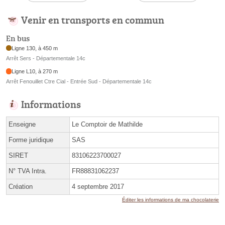
Venir en transports en commun
En bus
Ligne 130, à 450 m
Arrêt Sers - Départementale 14c
Ligne L10, à 270 m
Arrêt Fenouillet Ctre Cial - Entrée Sud - Départementale 14c
Informations
Enseigne
Le Comptoir de Mathilde
Forme juridique
SAS
SIRET
83106223700027
N° TVA Intra.
FR88831062237
Création
4 septembre 2017
Éditer les informations de ma chocolaterie