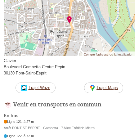
Corriger l’adresse ou la localisation
Clavier
Boulevard Gambetta Centre Pepin
30130 Pont-Saint-Esprit
Trajet Waze
Trajet Maps
Venir en transports en commun
En bus
Ligne 121, à 27 m
Arrêt PONT-ST-ESPRIT - Gambetta - 7 Allee Frédéric Mistral
Ligne 122, à 72 m