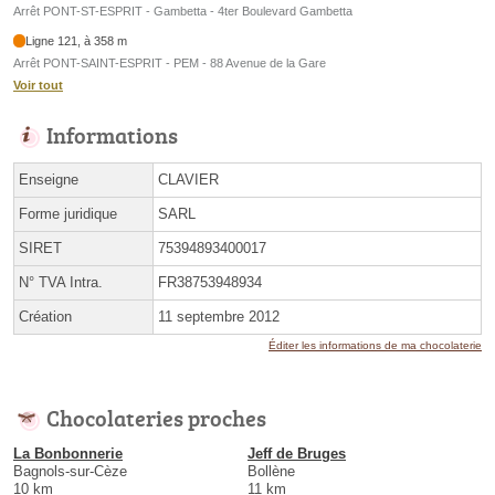
Arrêt PONT-ST-ESPRIT - Gambetta - 4ter Boulevard Gambetta
Ligne 121, à 358 m
Arrêt PONT-SAINT-ESPRIT - PEM - 88 Avenue de la Gare
Voir tout
Informations
Enseigne
CLAVIER
Forme juridique
SARL
SIRET
75394893400017
N° TVA Intra.
FR38753948934
Création
11 septembre 2012
Éditer les informations de ma chocolaterie
Chocolateries proches
La Bonbonnerie
Jeff de Bruges
Bagnols-sur-Cèze
Bollène
10 km
11 km