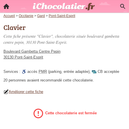
Accueil
>
Occitanie
>
Gard
>
Pont-Saint-Esprit
Clavier
Cette fiche présente "Clavier", chocolaterie située
boulevard gambetta
centre pepin
, 30130 Pont-Saint-Esprit.
Boulevard Gambetta Centre Pepin
30130 Pont-Saint-Esprit
Services :
accès
PMR
(parking, entrée adaptée)
,
CB acceptée
20 personnes
avaient recommandé
cette chocolaterie.
Améliorer cette fiche
Cette chocolaterie est fermée