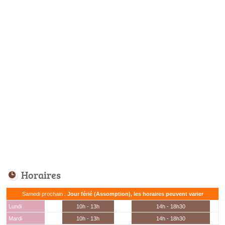
Horaires
Samedi prochain :
Jour férié (Assomption), les horaires peuvent varier
Lundi
10h - 13h
14h - 18h30
Mardi
10h - 13h
14h - 18h30