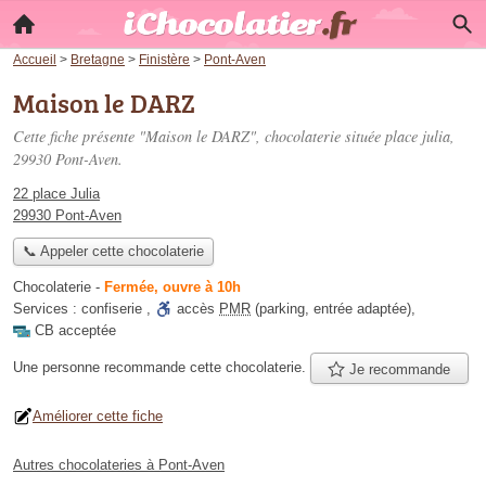
Accueil
>
Bretagne
>
Finistère
>
Pont-Aven
Maison le DARZ
Cette fiche présente "Maison le DARZ", chocolaterie située
place julia
,
29930 Pont-Aven.
22 place Julia
29930 Pont-Aven
📞 Appeler cette chocolaterie
Chocolaterie
-
Fermée, ouvre à 10h
Services :
confiserie
,
accès
PMR
(parking, entrée adaptée)
,
CB acceptée
Une personne
recommande
cette chocolaterie.
Je recommande
Améliorer cette fiche
Autres chocolateries à Pont-Aven