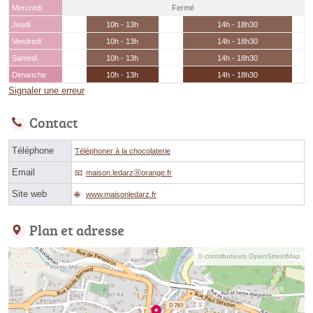
Mercredi
Fermé
Jeudi
10h - 13h
14h - 18h30
Vendredi
10h - 13h
14h - 18h30
Samedi
10h - 13h
14h - 18h30
Dimanche
10h - 13h
14h - 18h30
Signaler une erreur
Contact
Téléphone
Téléphoner à la chocolaterie
Email
maison.ledarzⓐorange.fr
Site web
www.maisonledarz.fr
Plan et adresse
© contributeurs OpenStreetMap