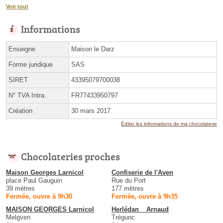
Voir tout
Informations
Enseigne
Maison le Darz
Forme juridique
SAS
SIRET
43395079700038
N° TVA Intra.
FR77433950797
Création
30 mars 2017
Éditer les informations de ma chocolaterie
Chocolateries proches
Maison Georges Larnicol
Confiserie de l'Aven
place Paul Gauguin
Rue du Port
39 mètres
177 mètres
Fermée, ouvre à 9h30
Fermée, ouvre à 9h35
MAISON GEORGES Larnicol
Herlédan _ Arnaud
Melgven
Trégunc