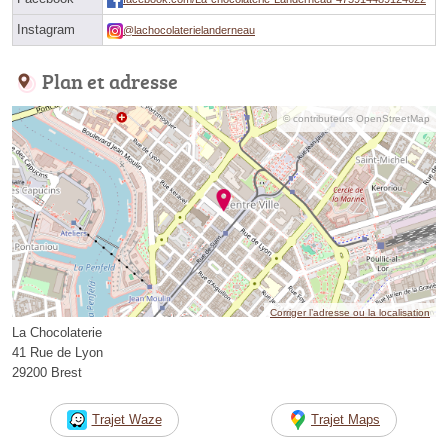
Instagram
@lachocolaterielanderneau
Plan et adresse
© contributeurs OpenStreetMap
Corriger l’adresse ou la localisation
La Chocolaterie
41 Rue de Lyon
29200 Brest
Trajet Waze
Trajet Maps