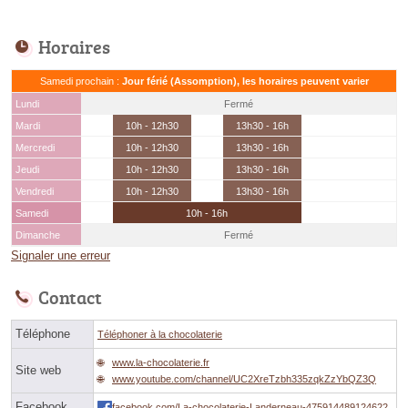
Horaires
Samedi prochain :
Jour férié (Assomption), les horaires peuvent varier
Lundi
Fermé
Mardi
10h - 12h30
13h30 - 16h
Mercredi
10h - 12h30
13h30 - 16h
Jeudi
10h - 12h30
13h30 - 16h
Vendredi
10h - 12h30
13h30 - 16h
Samedi
10h - 16h
Dimanche
Fermé
Signaler une erreur
Contact
Téléphone
Téléphoner à la chocolaterie
www.la-chocolaterie.fr
Site web
www.youtube.com/channel/UC2XreTzbh335zqkZzYbQZ3Q
Facebook
facebook.com/La-chocolaterie-Landerneau-475914489124622