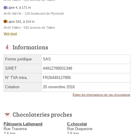
Ligne 4, à 171 m
Arrêt Vali Hir - 126 boulevard de Plymouth
Ligne S41, à 114 m
Arrêt Tallinn - 530 avenue de Tallinn
Voir tout
Informations
Forme juridique
SAS
SIRET
44912788501348
N° TVA Intra.
FR26449127885
Création
20 novembre 2016
Éditer les informations de ma chocolaterie
Chocolateries proches
Pâtisserie Lallemand
C.chocolat
Rue Traverse
Rue Duquesne
2.6 km
2.6 km