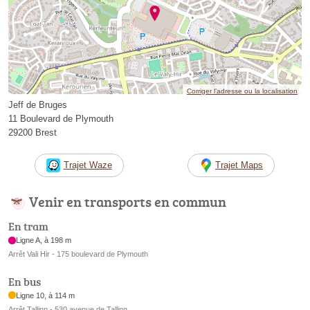
Corriger l’adresse ou la localisation
Jeff de Bruges
11 Boulevard de Plymouth
29200 Brest
Trajet Waze
Trajet Maps
Venir en transports en commun
En tram
Ligne A, à 198 m
Arrêt Vali Hir - 175 boulevard de Plymouth
En bus
Ligne 10, à 114 m
Arrêt Tallinn - 530 avenue de Tallinn