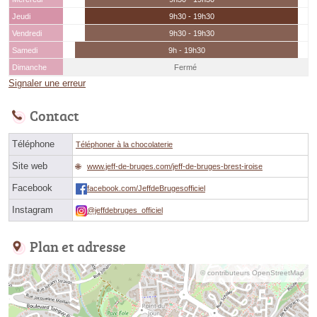
Jeudi
9h30 - 19h30
Vendredi
9h30 - 19h30
Samedi
9h - 19h30
Dimanche
Fermé
Signaler une erreur
Contact
Téléphone
Téléphoner à la chocolaterie
Site web
www.jeff-de-bruges.com/jeff-de-bruges-brest-iroise
Facebook
facebook.com/JeffdeBrugesofficiel
Instagram
@jeffdebruges_officiel
Plan et adresse
© contributeurs OpenStreetMap