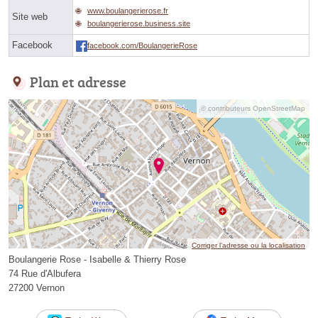
www.boulangerierose.fr
Site web
boulangerierose.business.site
Facebook
facebook.com/BoulangerieRose
Plan et adresse
© contributeurs OpenStreetMap
Corriger l’adresse ou la localisation
Boulangerie Rose - Isabelle & Thierry Rose
74 Rue d'Albufera
27200 Vernon