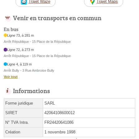
Trajet Waze
Trajet Maps
Venir en transports en commun
En bus
Ligne 73, à 281 m
Arrêt République - 15 Place de la République
Ligne 72, à 273 m
Arrêt République - 15 Place de la République
Ligne 4, à 119 m
Arrêt Bully - 3 Rue Ambroise Bully
Voir tout
Informations
Forme juridique
SARL
SIRET
42064108600012
N° TVA Intra.
FR24420641086
Création
1 novembre 1998