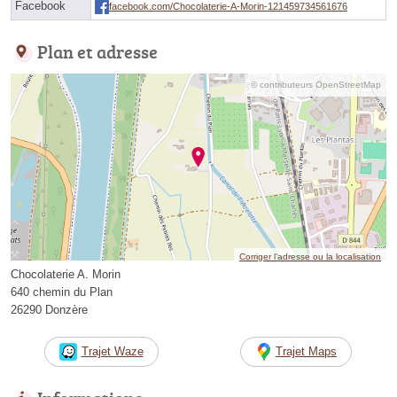
Facebook
facebook.com/Chocolaterie-A-Morin-121459734561676
Plan et adresse
© contributeurs OpenStreetMap
Corriger l’adresse ou la localisation
Chocolaterie A. Morin
640 chemin du Plan
26290 Donzère
Trajet Waze
Trajet Maps