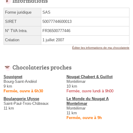
Informations
Forme juridique
SAS
SIRET
50077744600013
N° TVA Intra.
FR36500777446
Création
1 juillet 2007
Éditer les informations de ma chocolaterie
Chocolateries proches
Souvignet
Nougat Chabert & Guillot
Bourg-Saint-Andéol
Montélimar
9 km
10 km
Fermée, ouvre à 6h30
Fermée, ouvre lundi à 9h00
Boulangerie Ulysse
Le Monde du Nougat A
Saint-Paul-Trois-Châteaux
Montelimar
11 km
Montélimar
11 km
Fermée, ouvre à 9h