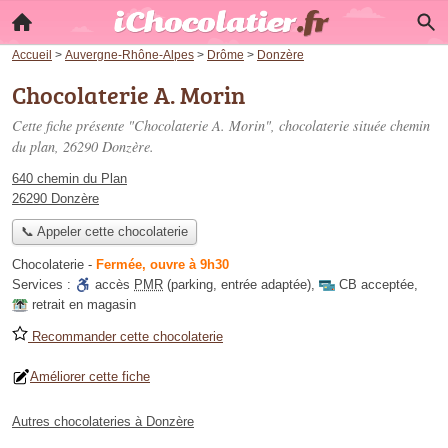
Accueil
>
Auvergne-Rhône-Alpes
>
Drôme
>
Donzère
Chocolaterie A. Morin
Cette fiche présente "Chocolaterie A. Morin", chocolaterie située
chemin
du plan
, 26290 Donzère.
640 chemin du Plan
26290 Donzère
📞 Appeler cette chocolaterie
Chocolaterie
-
Fermée, ouvre à 9h30
Services :
accès
PMR
(parking, entrée adaptée)
,
CB acceptée
,
retrait en magasin
Recommander cette chocolaterie
Améliorer cette fiche
Autres chocolateries à Donzère